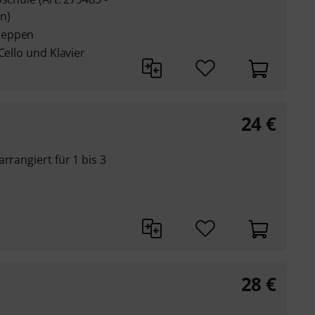
n)
oeppen
Cello und Klavier
24
€
rrangiert für 1 bis 3
28
€