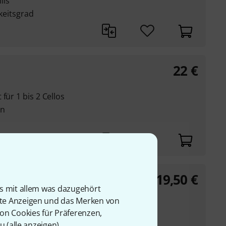
lis
gkeitsgrad
22
€
für 1 bis 2 Cellos
en
19,50
€
is mit allem was dazugehört
rte Anzeigen und das Merken von
elli
von Cookies für Präferenzen,
tnig
u (
alle anzeigen
).