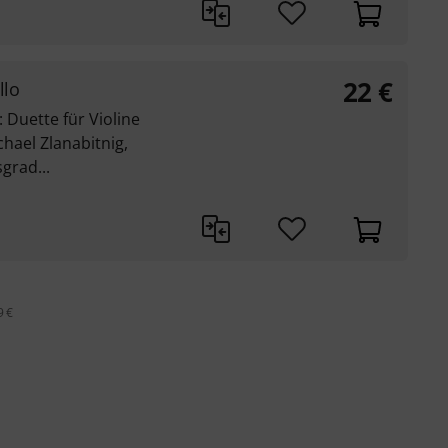
22
€
llo
: Duette für Violine
chael Zlanabitnig,
sgrad...
9 €