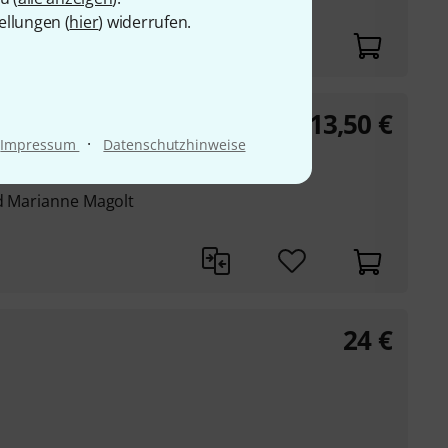
ellungen (
hier
) widerrufen.
13,50
€
·
Impressum
Datenschutzhinweise
und Gitarre (ad lib.)
nd Marianne Magolt
24
€