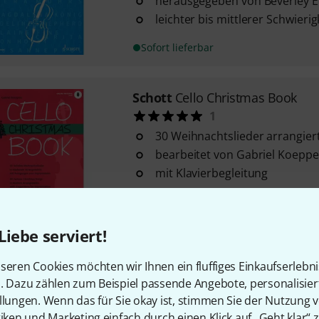
herausgegeben von Beverley El
leichter bis mittlerer Schwieri
Sofort lieferbar
Schott
Cello Christmas Book
1
30 Weihnachtslieder arrangiert 
bearbeitet von Gabriel Koepp
mit Klavierbegleitung
Sofort lieferbar
Liebe serviert!
Schott
Pop For Cello 1
seren Cookies möchten wir Ihnen ein fluffiges Einkaufserlebn
6
n. Dazu zählen zum Beispiel passende Angebote, personalisie
12 Pop-Hits arrangiert für 1-2 C
llungen. Wenn das für Sie okay ist, stimmen Sie der Nutzung 
arrangiert von Michael Zlanabi
tiken und Marketing einfach durch einen Klick auf „Geht klar“ z