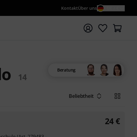
Kontakt
Über uns
DE / €
e mit Suchwort {searchTerm} starten
lo
Beratung
14
Beliebtheit
24
€
schule (Art. 279483 -