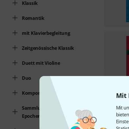
Klassik
Romantik
mit Klavierbegleitung
Zeitgenössische Klassik
Duett mit Violine
Duo
Komponist
Mit 
Mit un
Sammlungen verschiedener
biete
Epochen
Einste
Statis