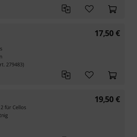
17,50
€
os
n
rt. 279483)
19,50
€
2 für Cellos
tnig