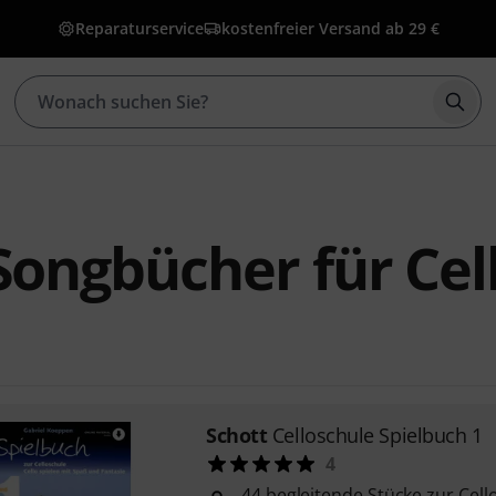
Reparaturservice
kostenfreier Versand ab 29 €
Such
Songbücher für Cel
Schott
Celloschule Spielbuch 1
4
44 begleitende Stücke zur Cello