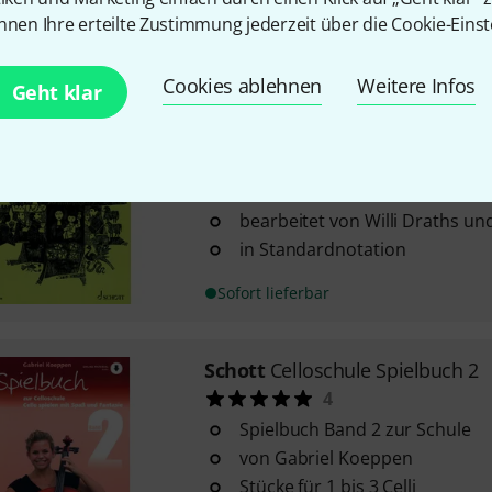
mit Akkorden und Texten
nnen Ihre erteilte Zustimmung jederzeit über die Cookie-Einst
Sofort lieferbar
Cookies ablehnen
Weitere Infos
Geht klar
Schott
Weihnachtsmann Cello
3
33 Weihnachtslieder für 2 Celli 
bearbeitet von Willi Draths u
in Standardnotation
Sofort lieferbar
Schott
Celloschule Spielbuch 2
4
Spielbuch Band 2 zur Schule
von Gabriel Koeppen
Stücke für 1 bis 3 Celli