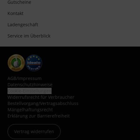
Gutscheine
Kontakt
Ladengeschäft
Service im Überblick
AGB
/
Impressum
Datenschutzhinweise
Cookie-Einstellungen
Widerrufsrecht für Verbraucher
Bestellvorgang/Vertragsabschluss
Mängelhaftungsrecht
Erklärung zur Barrierefreiheit
Vertrag widerrufen