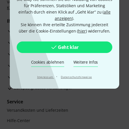
Vorkasse, PayPal, Amazon Pay,
Klarna Sofort bezahlen
,
für Präferenzen, Statistiken und Marketing
Klarna Ratenzahlung
oder Kreditkarte.
einfach durch einen Klick auf „Geht klar“ zu (
alle
anzeigen
).
Ihre Vorteile
Sie können Ihre erteilte Zustimmung jederzeit
3 Jahre Thomann Garantie
über die Cookie-Einstellungen (
hier
) widerrufen.
30 Tage Money-Back-Garantie
Geht klar
Reparaturservice
Cookies ablehnen
Weitere Infos
Beratung durch Fachexperten
Zufriedenheitsgarantie
·
Impressum
Datenschutzhinweise
Europas größtes Versandlager
Service
Versandkosten und Lieferzeiten
Hilfe-Center