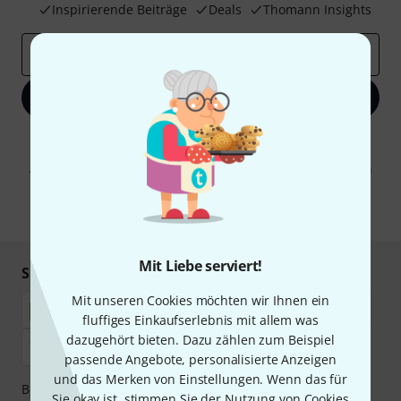
Inspirierende Beiträge
Deals
Thomann Insights
E-Mail-Adresse
*
Jetzt anmelden
Mit Klick auf „Jetzt anmelden“ stimmen Sie dem Erhalt von E-Mail-
Werbung und einer Messung des E-Mail-Nutzungsverhaltens zu. Die
Abmeldung ist jederzeit möglich. Weitere Informationen finden Sie in
unseren
Datenschutzhinweisen
.
* Pflichtfeld
Mit Liebe serviert!
Sicher einkaufen & bezahlen
Mit unseren Cookies möchten wir Ihnen ein
fluffiges Einkaufserlebnis mit allem was
dazugehört bieten. Dazu zählen zum Beispiel
passende Angebote, personalisierte Anzeigen
und das Merken von Einstellungen. Wenn das für
Bezahlen Sie vertraulich und sicher per Nachnahme,
Sie okay ist, stimmen Sie der Nutzung von Cookies