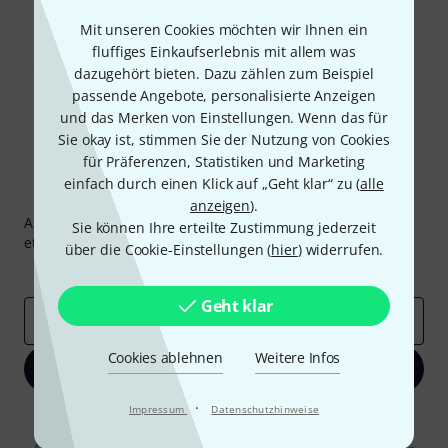
Teilen
Hilfe & Feedback
Mit unseren Cookies möchten wir Ihnen ein
fluffiges Einkaufserlebnis mit allem was
dazugehört bieten. Dazu zählen zum Beispiel
passende Angebote, personalisierte Anzeigen
und das Merken von Einstellungen. Wenn das für
Sie okay ist, stimmen Sie der Nutzung von Cookies
für Präferenzen, Statistiken und Marketing
einfach durch einen Klick auf „Geht klar“ zu (
alle
Thomann Newsletter
anzeigen
).
Abonniere den Thomann Newsletter und gewinne mit
Sie können Ihre erteilte Zustimmung jederzeit
etwas Glück einen von
50 Gutscheinen
über jeweils
50€
!
über die Cookie-Einstellungen (
hier
) widerrufen.
Inspirierende Beiträge
Deals
Thomann Insights
Geht klar
E-Mail-Adresse
*
Cookies ablehnen
Weitere Infos
Jetzt anmelden
·
Impressum
Datenschutzhinweise
Mit Klick auf „Jetzt anmelden“ stimmen Sie dem Erhalt von E-Mail-
Werbung und einer Messung des E-Mail-Nutzungsverhaltens zu. Die