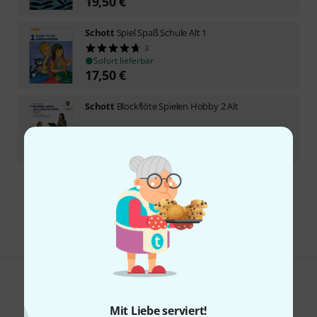
19,50
€
Schott
Spiel Spaß Schule Alt 1
3
Sofort lieferbar
17,50
€
Schott
Blockflöte Spielen Hobby 2 Alt
Sofort lieferbar
22,50
€
Kostenloser Versand ab 29 €
Alle Preise inkl. MwSt.
Gefällt Ihnen, was Sie sehen?
Mit Liebe serviert!