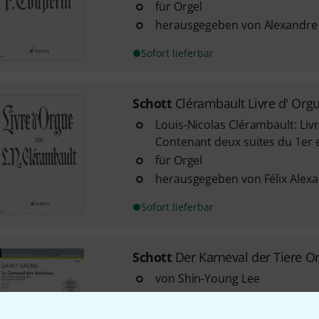
für Orgel
herausgegeben von Alexandre
Sofort lieferbar
Schott
Clérambault Livre d' Org
Louis-Nicolas Clérambault: Liv
Contenant deux suites du 1er 
für Orgel
herausgegeben von Félix Alex
Sofort lieferbar
Schott
Der Karneval der Tiere O
von Shin-Young Lee
mittlerer bis gehobener Schwi
ISMN 9790001214193, Verlags-