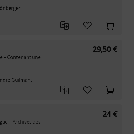
hönberger
29,50
€
ue – Contenant une
andre Guilmant
24
€
gue – Archives des