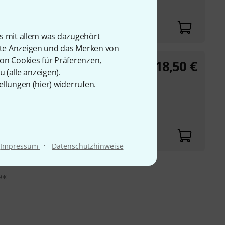
is mit allem was dazugehört
rte Anzeigen und das Merken von
von Cookies für Präferenzen,
18,50
€
ue
u (
alle anzeigen
).
ellungen (
hier
) widerrufen.
ue op.25
. Busch
·
Impressum
Datenschutzhinweise
9 €