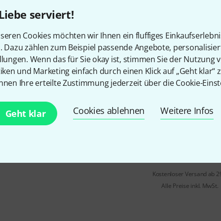
Liebe serviert!
Sofort lieferbar
seren Cookies möchten wir Ihnen ein fluffiges Einkaufserlebn
n. Dazu zählen zum Beispiel passende Angebote, personalisie
llungen. Wenn das für Sie okay ist, stimmen Sie der Nutzung 
Schott
Boëllmann Suite Gothiq
tiken und Marketing einfach durch einen Klick auf „Geht klar“ z
1
nnen Ihre erteilte Zustimmung jederzeit über die Cookie-Einst
Léon Boëllmann: Suite Gothiq
für Orgel
Cookies ablehnen
Weitere Infos
Geht klar
herausgegeben von Hermann J
Sofort lieferbar
Kostenloser Versand ab 2
Alle Preise inkl. MwSt.