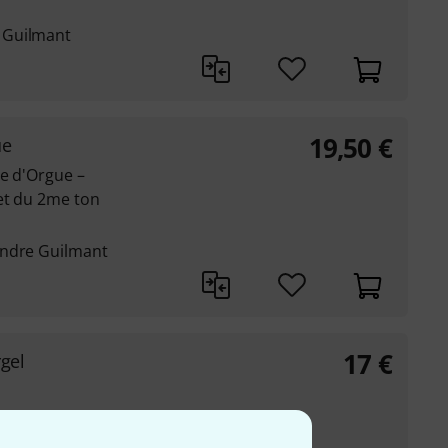
 Guilmant
19,50
€
ue
re d'Orgue –
et du 2me ton
andre Guilmant
17
€
rgel
erigkeitsgrad
Nr. ED 23492