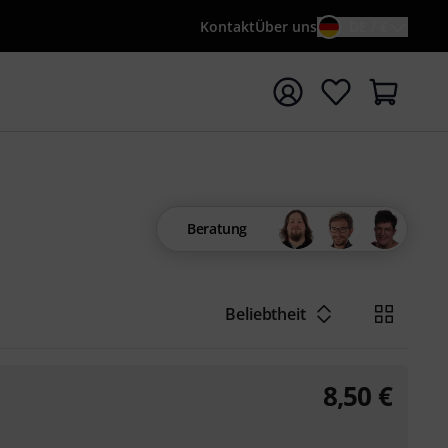
Kontakt
Über uns
DE / €
e mit Suchwort {searchTerm} starten
Beratung
Beliebtheit
8,50
€