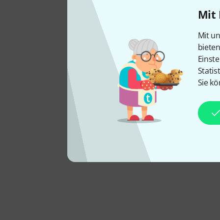
Mit 
Mit un
biete
Einste
Statis
Sie kö