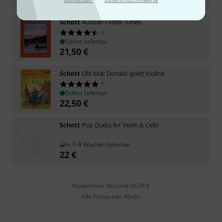
Impressum
Datenschutzhinweise
Schott
Russian Fiddle Tunes
2
Sofort lieferbar
21,50
€
Schott
Old Mac Donald spielt Violine
1
Sofort lieferbar
22,50
€
Schott
Pop Duets for Violin & Cello
In 7–9 Wochen lieferbar
22
€
Kostenloser Versand ab 29 €
Alle Preise inkl. MwSt.