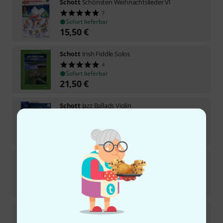
Schott
Schönsten Weihnachtslieder Vl
7
Sofort lieferbar
15,50
€
Schott
Irish Fiddle Solos
4
Sofort lieferbar
21,50
€
Schott
Jazz Ballads Violin
4
Sofort lieferbar
26,50
€
Schott
Der Anfang des Geigenspiels
5
Sofort lieferbar
18,50
€
Schott
Easy Concert Pieces Violin 3
3