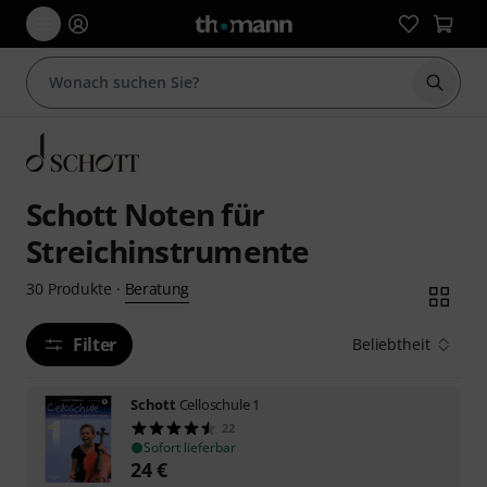
Suche 
Schott Noten für
Streichinstrumente
Beratung
30
Produkte
·
Filter
Beliebtheit
Schott
Celloschule 1
22
Sofort lieferbar
24
€