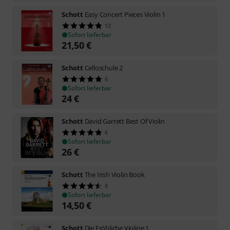
Schott
Easy Concert Pieces Violin 1
12
Sofort lieferbar
21,50
€
Schott
Celloschule 2
6
Sofort lieferbar
24
€
Schott
David Garrett Best Of Violin
6
Sofort lieferbar
26
€
Schott
The Irish Violin Book
8
Sofort lieferbar
14,50
€
Schott
Die Fröhliche Violine 1