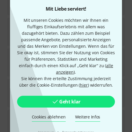
Sofort lieferbar
Mit Liebe serviert!
21,50
€
Mit unseren Cookies möchten wir Ihnen ein
Schott
Scandinavian Fiddle Tunes
fluffiges Einkaufserlebnis mit allem was
dazugehört bieten. Dazu zählen zum Beispiel
In ca. einer Woche lieferbar
21,50
€
passende Angebote, personalisierte Anzeigen
und das Merken von Einstellungen. Wenn das für
Sie okay ist, stimmen Sie der Nutzung von Cookies
Schott
45 Weihnachtsliedklassiker
für Präferenzen, Statistiken und Marketing
2
Sofort lieferbar
einfach durch einen Klick auf „Geht klar“ zu (
alle
18,50
€
anzeigen
).
Sie können Ihre erteilte Zustimmung jederzeit
Schott
Klezmer & Violin
über die Cookie-Einstellungen (
hier
) widerrufen.
4
Sofort lieferbar
21,50
€
Geht klar
Schott
Eastern European Fiddle Tunes
Cookies ablehnen
Weitere Infos
2
Sofort lieferbar
21,50
€
·