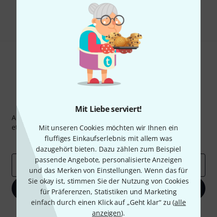
Teilen
Hilfe & Feedback
Thomann Newsletter
Mit Liebe serviert!
Abonniere den Thomann Newsletter und gewinne mit
etwas Glück einen von
50 Gutscheinen
über jeweils
50€
!
Mit unseren Cookies möchten wir Ihnen ein
fluffiges Einkaufserlebnis mit allem was
Inspirierende Beiträge
Deals
Thomann Insights
dazugehört bieten. Dazu zählen zum Beispiel
passende Angebote, personalisierte Anzeigen
E-Mail-Adresse
*
und das Merken von Einstellungen. Wenn das für
Sie okay ist, stimmen Sie der Nutzung von Cookies
Jetzt anmelden
für Präferenzen, Statistiken und Marketing
einfach durch einen Klick auf „Geht klar“ zu (
alle
Mit Klick auf „Jetzt anmelden“ stimmen Sie dem Erhalt von E-Mail-
anzeigen
).