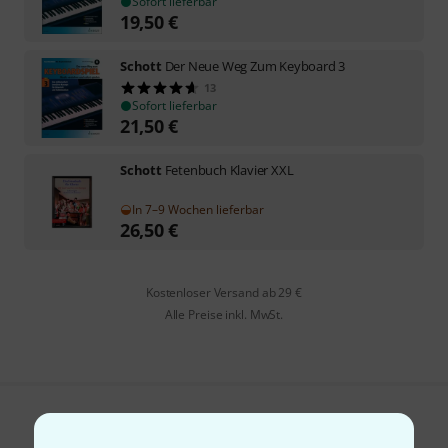
Sofort lieferbar
19,50
€
Schott
Der Neue Weg Zum Keyboard 3
13
Sofort lieferbar
21,50
€
Schott
Fetenbuch Klavier XXL
In 7–9 Wochen lieferbar
26,50
€
Kostenloser Versand ab 29 €
Alle Preise inkl. MwSt.
Gefällt Ihnen, was Sie sehen?