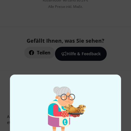
Kostenloser Versand ab 29 €
Alle Preise inkl. MwSt.
Gefällt Ihnen, was Sie sehen?
Teilen
Hilfe & Feedback
Thomann Newsletter
Abonniere den Thomann Newsletter und gewinne mit
etwas Glück einen von
50 Gutscheinen
über jeweils
50€
!
Inspirierende Beiträge
Deals
Thomann Insights