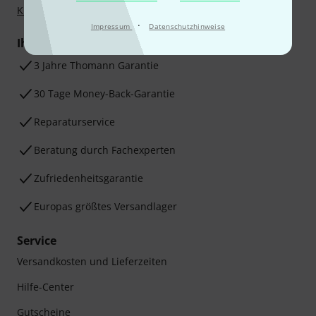
Klarna Ratenzahlung
oder Kreditkarte.
·
Impressum
Datenschutzhinweise
Ihre Vorteile
3 Jahre Thomann Garantie
30 Tage Money-Back-Garantie
Reparaturservice
Beratung durch Fachexperten
Zufriedenheitsgarantie
Europas größtes Versandlager
Service
Versandkosten und Lieferzeiten
Hilfe-Center
Gutscheine