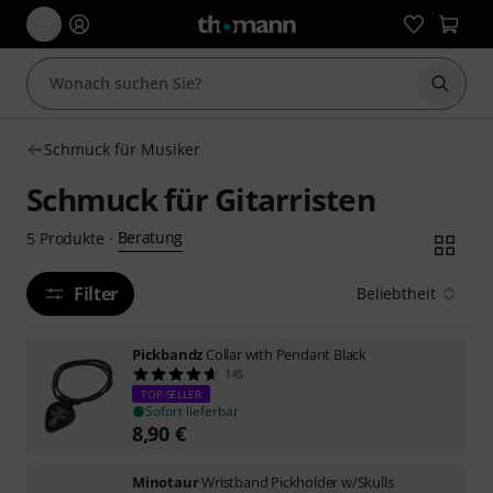
Suche 
Schmuck für Musiker
Schmuck für Gitarristen
Beratung
5
Produkte
·
Filter
Beliebtheit
Pickbandz
Collar with Pendant Black
145
TOP-SELLER
Sofort lieferbar
8,90
€
Minotaur
Wristband Pickholder w/Skulls