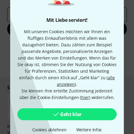
E-Mail-Adresse
*
Mit Liebe serviert!
Jetzt anmelden
Mit unseren Cookies möchten wir Ihnen ein
fluffiges Einkaufserlebnis mit allem was
Mit Klick auf „Jetzt anmelden“ stimmen Sie dem Erhalt von E-Mail-
dazugehört bieten. Dazu zählen zum Beispiel
Werbung und einer Messung des E-Mail-Nutzungsverhaltens zu. Die
passende Angebote, personalisierte Anzeigen
Abmeldung ist jederzeit möglich. Weitere Informationen finden Sie in
und das Merken von Einstellungen. Wenn das für
unseren
Datenschutzhinweisen
.
Sie okay ist, stimmen Sie der Nutzung von Cookies
* Pflichtfeld
für Präferenzen, Statistiken und Marketing
einfach durch einen Klick auf „Geht klar“ zu (
alle
anzeigen
).
Sicher einkaufen & bezahlen
Sie können Ihre erteilte Zustimmung jederzeit
über die Cookie-Einstellungen (
hier
) widerrufen.
Geht klar
Bezahlen Sie vertraulich und sicher per Nachnahme,
Cookies ablehnen
Weitere Infos
Vorkasse, PayPal, Amazon Pay,
Klarna Sofort bezahlen
,