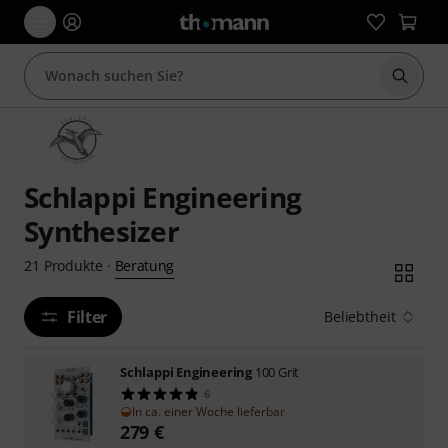
Suche 
Schlappi Engineering
Synthesizer
Beratung
21
Produkte
·
Filter
Beliebtheit
Schlappi Engineering
100 Grit
6
In ca. einer Woche lieferbar
279
€