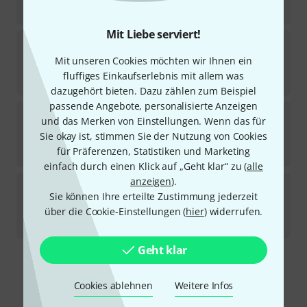
65
€
Mit Liebe serviert!
Schlappi Engineering
BTMX Black
Mit unseren Cookies möchten wir Ihnen ein
Sofort lieferbar
fluffiges Einkaufserlebnis mit allem was
199
€
dazugehört bieten. Dazu zählen zum Beispiel
passende Angebote, personalisierte Anzeigen
Schlappi Engineering
BTMX
und das Merken von Einstellungen. Wenn das für
1
Sie okay ist, stimmen Sie der Nutzung von Cookies
Sofort lieferbar
für Präferenzen, Statistiken und Marketing
199
€
einfach durch einen Klick auf „Geht klar“ zu (
alle
anzeigen
).
Schlappi Engineering
Angle Grinder Black
Sie können Ihre erteilte Zustimmung jederzeit
5
Kurzfristig lieferbar (2–5 Tage)
über die Cookie-Einstellungen (
hier
) widerrufen.
339
€
Geht klar
Kostenloser Versand ab 29 €
Alle Preise inkl. MwSt.
Cookies ablehnen
Weitere Infos