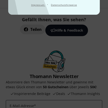
·
Impressum
Datenschutzhinweise
Gefällt Ihnen, was Sie sehen?
Teilen
Hilfe & Feedback
Thomann Newsletter
Abonniere den Thomann Newsletter und gewinne mit
etwas Glück einen von
50 Gutscheinen
über jeweils
50€
!
Inspirierende Beiträge
Deals
Thomann Insights
E-Mail-Adresse
*