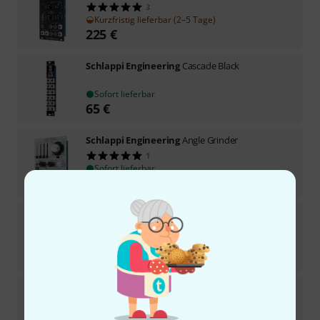
3
Kurzfristig lieferbar (2–5 Tage)
225
€
Schlappi Engineering
Cascade Black
Sofort lieferbar
65
€
Schlappi Engineering
Angle Grinder
1
Sofort lieferbar
339
€
Schlappi Engineering
BTFLD
Mittelfristig lieferbar (ca. 1–2 Wochen)
239
€
Schlappi Engineering
Cascade
Sofort lieferbar