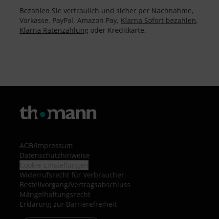
Bezahlen Sie vertraulich und sicher per Nachnahme,
Vorkasse, PayPal, Amazon Pay,
Klarna Sofort bezahlen
,
Klarna Ratenzahlung
oder Kreditkarte.
AGB
/
Impressum
Datenschutzhinweise
Cookie-Einstellungen
Widerrufsrecht für Verbraucher
Bestellvorgang/Vertragsabschluss
Mängelhaftungsrecht
Erklärung zur Barrierefreiheit