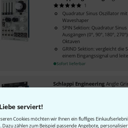
1
Quadratur Sinus Oszillator mit 
Waveshaper
SPIN Sektion: Quadratur Sinus 
Ausgängen (0°, 90°, 180°, 270°
Oktaven
GRIND Sektion: vergleicht die
einem Eingangssignal und leitet
Sofort lieferbar
Schlappi Engineering
Angle Gri
5
Quadratur Sinus Oszillator mit 
Liebe serviert!
Waveshaper
SPIN Sektion: Quadratur Sinus 
seren Cookies möchten wir Ihnen ein fluffiges Einkaufserlebn
Ausgängen (0°, 90°, 180°, 270°
n. Dazu zählen zum Beispiel passende Angebote, personalisie
Oktaven