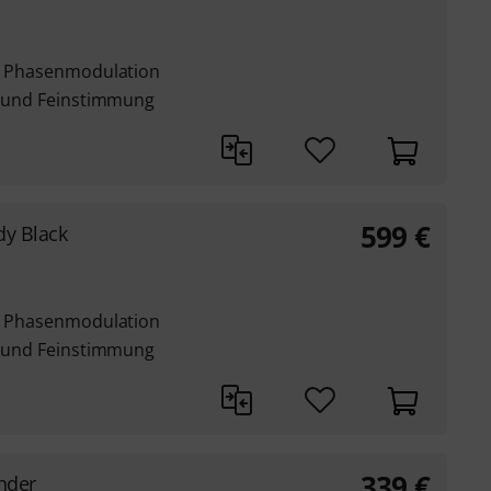
nd Phasenmodulation
b- und Feinstimmung
599
€
dy Black
nd Phasenmodulation
b- und Feinstimmung
339
€
nder