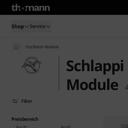
Shop
Service
Oszillator-Module
Schlappi 
Module
Filter
Preisbereich
Von (€)
Bis (€)