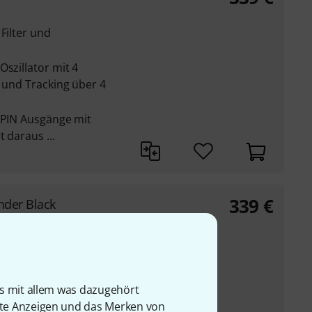
Filter und
Oszillator mit 4
) und Tracking über 4
 SPIN Ausgänge mit
 daraus ...
339
€
nder Black
Filter und
Oszillator mit 4
is mit allem was dazugehört
) und Tracking über 4
rte Anzeigen und das Merken von