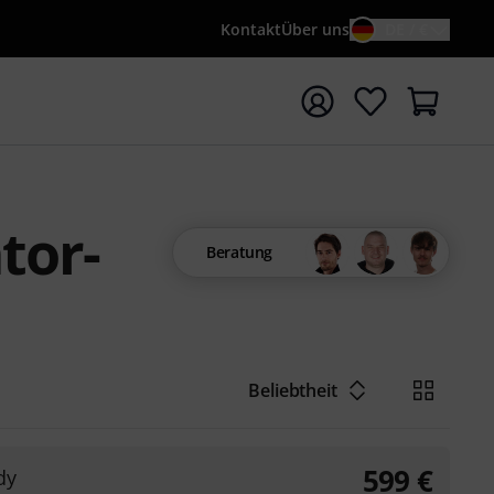
Kontakt
Über uns
DE / €
e mit Suchwort {searchTerm} starten
tor-
Beratung
Beliebtheit
599
€
dy