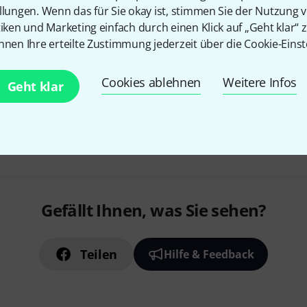
llungen. Wenn das für Sie okay ist, stimmen Sie der Nutzung 
GRIND Sektion: vergleicht die
tiken und Marketing einfach durch einen Klick auf „Geht klar“ z
einem Eingangssignal und leitet
nnen Ihre erteilte Zustimmung jederzeit über die Cookie-Einst
Kurzfristig lieferbar (2–5 Tage)
Cookies ablehnen
Weitere Infos
Geht klar
Kostenloser Versand ab 2
Alle Preise inkl. MwSt.
Gefällt Ihnen, was Sie sehen?
Teilen
Hilfe & Feedback