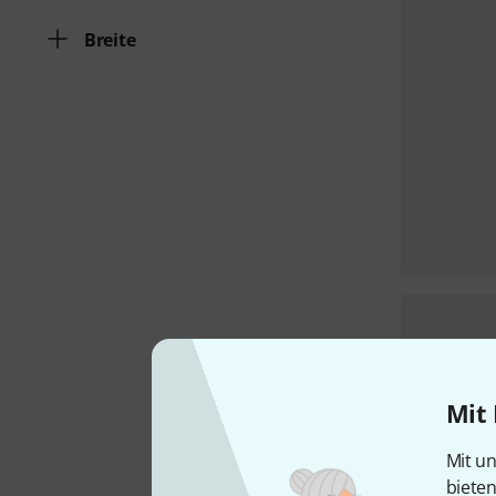
Breite
Mit 
Mit un
biete