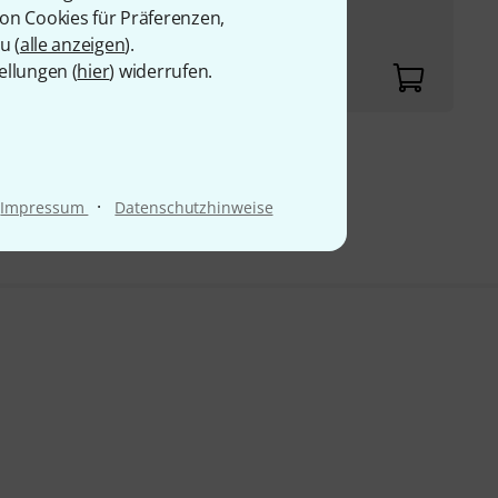
von Cookies für Präferenzen,
 SPIN Ausgänge mit
u (
alle anzeigen
).
 daraus ...
ellungen (
hier
) widerrufen.
9 €
·
Impressum
Datenschutzhinweise