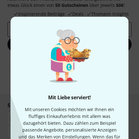
etwas Glück einen von
50 Gutscheinen
über jeweils
50€
!
Inspirierende Beiträge
Deals
Thomann Insights
E-Mail-Adresse
*
Jetzt anmelden
Mit Klick auf „Jetzt anmelden“ stimmen Sie dem Erhalt von E-Mail-
Werbung und einer Messung des E-Mail-Nutzungsverhaltens zu. Die
Abmeldung ist jederzeit möglich. Weitere Informationen finden Sie in
unseren
Datenschutzhinweisen
.
* Pflichtfeld
Mit Liebe serviert!
Sicher einkaufen & bezahlen
Mit unseren Cookies möchten wir Ihnen ein
fluffiges Einkaufserlebnis mit allem was
dazugehört bieten. Dazu zählen zum Beispiel
passende Angebote, personalisierte Anzeigen
und das Merken von Einstellungen. Wenn das für