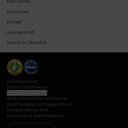
Hilfe-Center
Gutscheine
Kontakt
Ladengeschäft
Service im Überblick
AGB
/
Impressum
Datenschutzhinweise
Cookie-Einstellungen
Widerrufsrecht für Verbraucher
Bestellvorgang/Vertragsabschluss
Mängelhaftungsrecht
Erklärung zur Barrierefreiheit