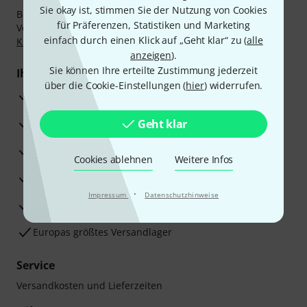
Sie okay ist, stimmen Sie der Nutzung von Cookies
Bezahlen Sie vertraulich und sicher per Nachnahme,
für Präferenzen, Statistiken und Marketing
Vorkasse, PayPal, Amazon Pay,
Klarna Sofort bezahlen
,
einfach durch einen Klick auf „Geht klar“ zu (
alle
Klarna Ratenzahlung
oder Kreditkarte.
anzeigen
).
Sie können Ihre erteilte Zustimmung jederzeit
Ihre Vorteile
über die Cookie-Einstellungen (
hier
) widerrufen.
3 Jahre Thomann Garantie
30 Tage Money-Back-Garantie
Geht klar
Reparaturservice
Cookies ablehnen
Weitere Infos
Beratung durch Fachexperten
·
Impressum
Datenschutzhinweise
Zufriedenheitsgarantie
Europas größtes Versandlager
Service
Versandkosten und Lieferzeiten