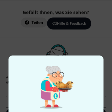
Gefällt Ihnen, was Sie sehen?
Teilen
Hilfe & Feedback
Thomann Newsletter
Abonniere den Thomann Newsletter und gewinne mit
etwas Glück einen von
50 Gutscheinen
über jeweils
50€
!
Inspirierende Beiträge
Deals
Thomann Insights
E-Mail-Adresse
*