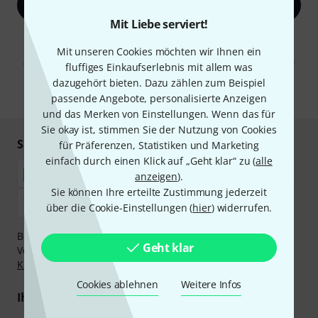
Jetzt anmelden
Mit Liebe serviert!
Mit Klick auf „Jetzt anmelden“ stimmen Sie dem Erhalt von E-Mail-
Werbung und einer Messung des E-Mail-Nutzungsverhaltens zu. Die
Mit unseren Cookies möchten wir Ihnen ein
Abmeldung ist jederzeit möglich. Weitere Informationen finden Sie in
fluffiges Einkaufserlebnis mit allem was
unseren
Datenschutzhinweisen
.
dazugehört bieten. Dazu zählen zum Beispiel
* Pflichtfeld
passende Angebote, personalisierte Anzeigen
und das Merken von Einstellungen. Wenn das für
Sie okay ist, stimmen Sie der Nutzung von Cookies
Sicher einkaufen & bezahlen
für Präferenzen, Statistiken und Marketing
einfach durch einen Klick auf „Geht klar“ zu (
alle
anzeigen
).
Sie können Ihre erteilte Zustimmung jederzeit
über die Cookie-Einstellungen (
hier
) widerrufen.
Bezahlen Sie vertraulich und sicher per Nachnahme,
Geht klar
Vorkasse, PayPal, Amazon Pay,
Klarna Sofort bezahlen
,
Klarna Ratenzahlung
oder Kreditkarte.
Cookies ablehnen
Weitere Infos
Ihre Vorteile