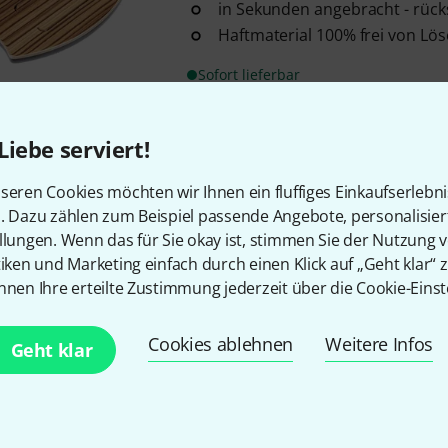
in Sekunden angebracht - rück
Haftmaterial 100% frei von Lös
Sofort lieferbar
Liebe serviert!
Kostenloser Versand ab 2
Alle Preise inkl. MwSt.
seren Cookies möchten wir Ihnen ein fluffiges Einkaufserlebn
n. Dazu zählen zum Beispiel passende Angebote, personalisie
llungen. Wenn das für Sie okay ist, stimmen Sie der Nutzung 
tiken und Marketing einfach durch einen Klick auf „Geht klar“ z
nnen Ihre erteilte Zustimmung jederzeit über die Cookie-Einst
Gefällt Ihnen, was Sie sehen?
Cookies ablehnen
Weitere Infos
Geht klar
Teilen
Hilfe & Feedback