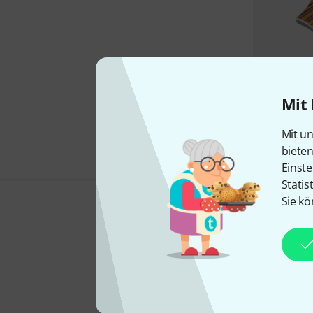
Mit 
Mit un
biete
Einste
Statis
Sie kö