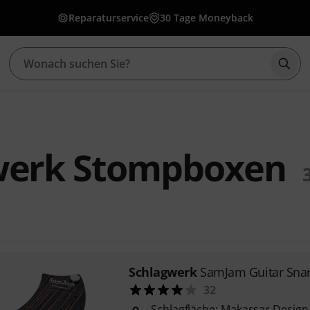
Reparaturservice
30 Tage Moneyback
Such
werk Stompboxen
Schlagwerk
SamJam Guitar Snar
32
Schlagfläche: Makassar Design