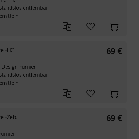
standslos entfernbar
emitteln
69
€
re -HC
s Design-Furnier
standslos entfernbar
emitteln
69
€
e -Zeb.
Furnier