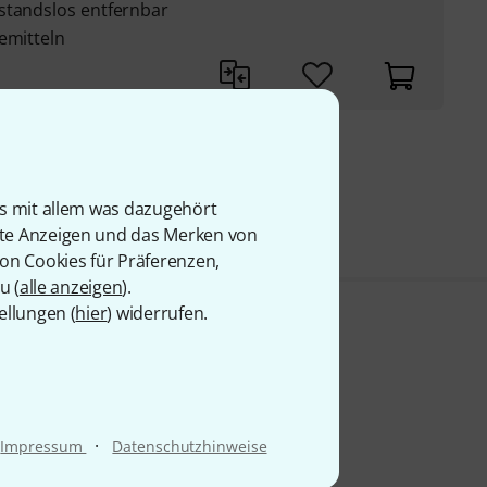
standslos entfernbar
emitteln
9 €
is mit allem was dazugehört
rte Anzeigen und das Merken von
von Cookies für Präferenzen,
u (
alle anzeigen
).
ellungen (
hier
) widerrufen.
·
Impressum
Datenschutzhinweise