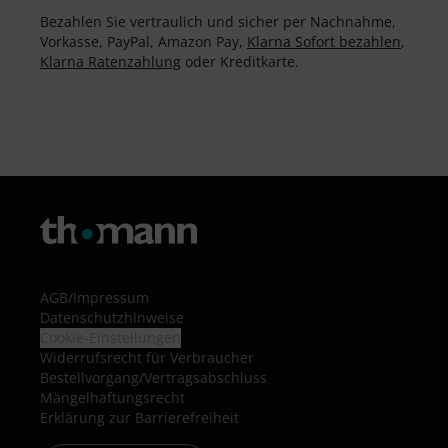
Bezahlen Sie vertraulich und sicher per Nachnahme,
Vorkasse, PayPal, Amazon Pay,
Klarna Sofort bezahlen
,
Klarna Ratenzahlung
oder Kreditkarte.
AGB
/
Impressum
Datenschutzhinweise
Cookie-Einstellungen
Widerrufsrecht für Verbraucher
Bestellvorgang/Vertragsabschluss
Mängelhaftungsrecht
Erklärung zur Barrierefreiheit