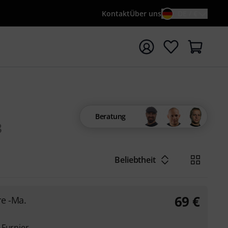
Kontakt
Über uns
DE / €
e mit Suchwort {searchTerm} starten
Beratung
3
Beliebtheit
69
€
e -Ma.
-Furnier