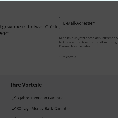
E-Mail-Adresse
*
 gewinne mit etwas Glück
50€
!
Mit Klick auf „Jetzt anmelden“ stimmen
Nutzungsverhaltens zu. Die Abmeldung is
Datenschutzhinweisen
.
* Pflichtfeld
Ihre Vorteile
3 Jahre Thomann Garantie
30 Tage Money-Back-Garantie