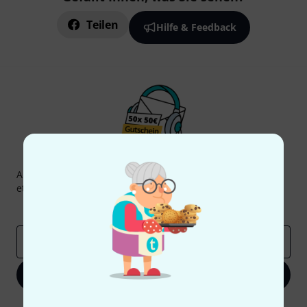
Teilen
Hilfe & Feedback
Thomann Newsletter
Abonniere den Thomann Newsletter und gewinne mit
etwas Glück einen von
50 Gutscheinen
über jeweils
50€
!
Inspirierende Beiträge
Deals
Thomann Insights
E-Mail-Adresse
*
Jetzt anmelden