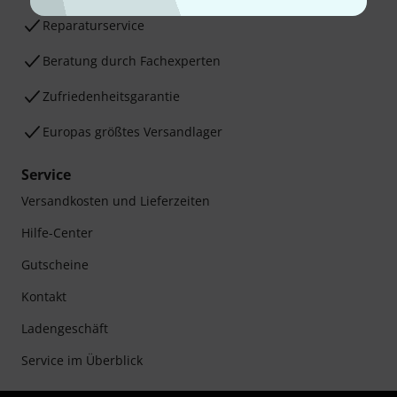
Reparaturservice
Beratung durch Fachexperten
Zufriedenheitsgarantie
Europas größtes Versandlager
Service
Versandkosten und Lieferzeiten
Hilfe-Center
Gutscheine
Kontakt
Ladengeschäft
Service im Überblick