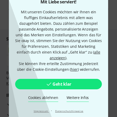
Mit Klick auf „Jetzt anmelden“ stimmen Sie dem Erhalt von E-Mail-
Mit Liebe serviert!
Werbung und einer Messung des E-Mail-Nutzungsverhaltens zu. Die
Abmeldung ist jederzeit möglich. Weitere Informationen finden Sie in
Mit unseren Cookies möchten wir Ihnen ein
unseren
Datenschutzhinweisen
.
fluffiges Einkaufserlebnis mit allem was
* Pflichtfeld
dazugehört bieten. Dazu zählen zum Beispiel
passende Angebote, personalisierte Anzeigen
und das Merken von Einstellungen. Wenn das für
Sicher einkaufen & bezahlen
Sie okay ist, stimmen Sie der Nutzung von Cookies
für Präferenzen, Statistiken und Marketing
einfach durch einen Klick auf „Geht klar“ zu (
alle
anzeigen
).
Sie können Ihre erteilte Zustimmung jederzeit
über die Cookie-Einstellungen (
hier
) widerrufen.
Bezahlen Sie vertraulich und sicher per Nachnahme,
Vorkasse, PayPal, Amazon Pay,
Klarna Sofort bezahlen
,
Klarna Ratenzahlung
oder Kreditkarte.
Geht klar
Ihre Vorteile
Cookies ablehnen
Weitere Infos
3 Jahre Thomann Garantie
·
Impressum
Datenschutzhinweise
30 Tage Money-Back-Garantie