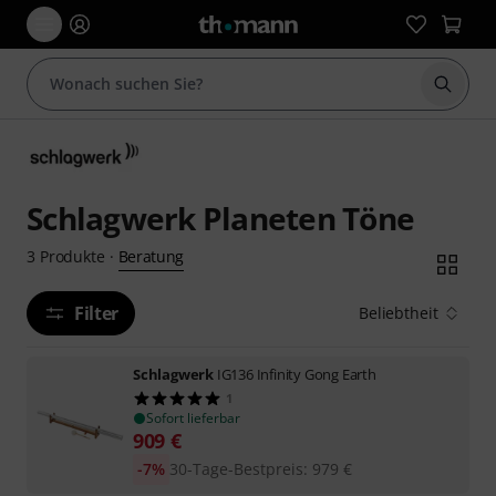
Suche 
Schlagwerk Planeten Töne
Beratung
3
Produkte
·
Filter
Beliebtheit
Schlagwerk
IG136 Infinity Gong Earth
1
Sofort lieferbar
909
€
-7%
30-Tage-Bestpreis
:
979
€