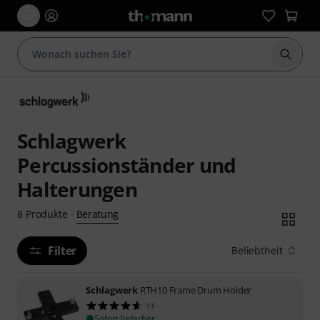
Suche 
Schlagwerk
Percussionständer und
Halterungen
Beratung
8
Produkte
·
Filter
Beliebtheit
Schlagwerk
RTH10 Frame Drum Holder
11
Sofort lieferbar