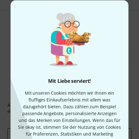
Gefällt Ihnen, was Sie sehen?
Teilen
Hilfe & Feedback
Mit Liebe serviert!
Mit unseren Cookies möchten wir Ihnen ein
Thomann Newsletter
fluffiges Einkaufserlebnis mit allem was
Abonniere den Thomann Newsletter und gewinne mit
dazugehört bieten. Dazu zählen zum Beispiel
etwas Glück einen von
50 Gutscheinen
über jeweils
50€
!
passende Angebote, personalisierte Anzeigen
Inspirierende Beiträge
Deals
Thomann Insights
und das Merken von Einstellungen. Wenn das für
Sie okay ist, stimmen Sie der Nutzung von Cookies
für Präferenzen, Statistiken und Marketing
E-Mail-Adresse
*