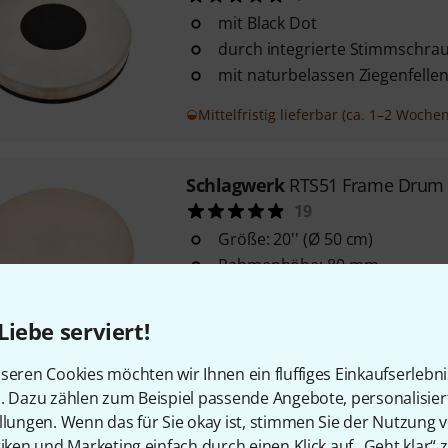
mit Black Dot
durch integrierte Stimmschr
mit naturbelassen Ziegenfelle
Mittelfristig lieferbar (ca. 1–2 Wochen
Schlagwerk
RTS51 Frame Drum
19
Größe: 20'' (Ø 50 cm)
Rahmenhöhe: 80 mm
Kessel aus mehrschichtigem 
Liebe serviert!
Sofort lieferbar
seren Cookies möchten wir Ihnen ein fluffiges Einkaufserlebn
n. Dazu zählen zum Beispiel passende Angebote, personalisie
Schlagwerk
RTS25SK Chiadero
llungen. Wenn das für Sie okay ist, stimmen Sie der Nutzung 
Durchmesser: 25 cm / 10"
tiken und Marketing einfach durch einen Klick auf „Geht klar“ z