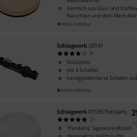
Mesh-Material
Gemisch aus Glas- und Stahlku
Naturhaut und dem Mesh-Materi
Sofort lieferbar
Schlagwerk
SRT41
9
Stückpreis
mit 4 Schellen
handgehämmerte Schellen auf 
Sofort lieferbar
2
Schlagwerk
RTS55 Pandariq
21
UV
"Pandariq" Signature-Modell
designed by Hakim Ludin