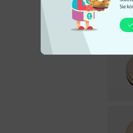
Sie kö