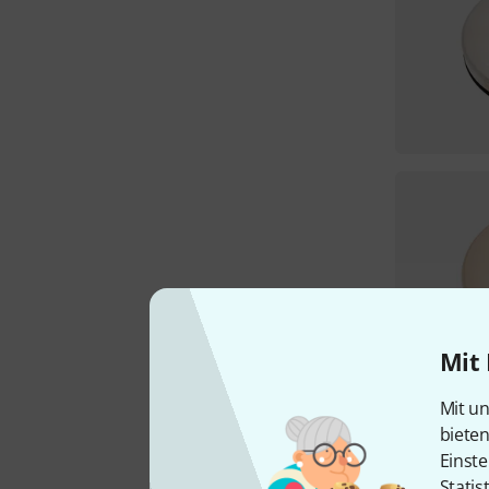
Mit 
Mit un
biete
Einste
Statis