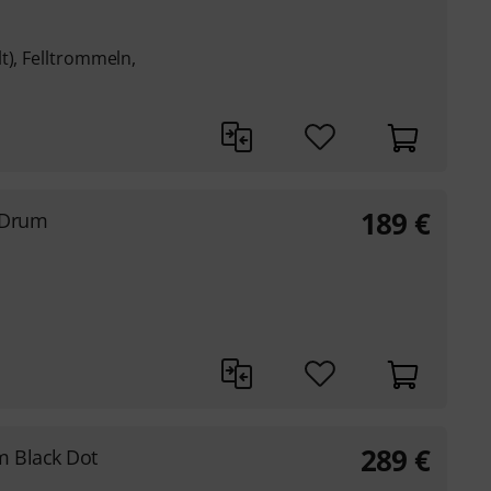
t), Felltrommeln,
189
€
 Drum
289
€
 Black Dot