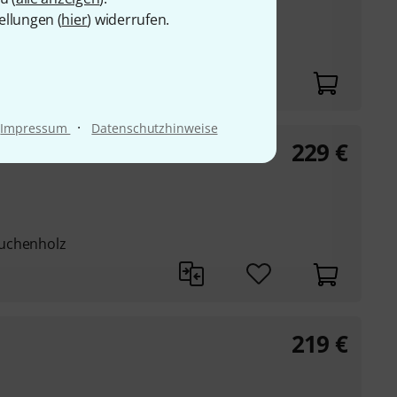
ellungen (
hier
) widerrufen.
auben stimmbar
·
Impressum
Datenschutzhinweise
229
€
Buchenholz
219
€