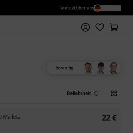
Kontakt
Über uns
DE / €
e mit Suchwort {searchTerm} starten
Beratung
Beliebtheit
22
€
 Mallets