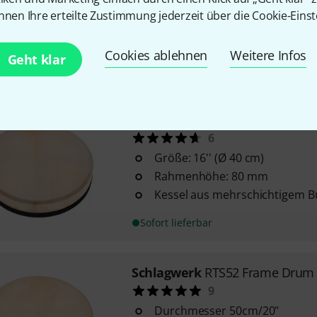
Rahmenhöhe: 62 mm
nnen Ihre erteilte Zustimmung jederzeit über die Cookie-Einst
durch integrierte Stimmschr
Cookies ablehnen
Weitere Infos
Geht klar
Sofort lieferbar
Schlagwerk
RTS41 Frame Drum
6
Größe: 16'' (Ø 40 cm)
Rahmenhöhe: 80 mm
Kessel aus mehrschichtigem 
Sofort lieferbar
Schlagwerk
RTS52 Frame Drum
9
Durchmesser 50cm/20"