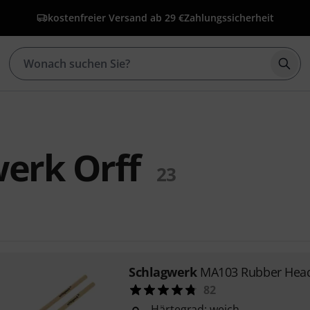
kostenfreier Versand ab 29 €
Zahlungssicherheit
Such
erk Orff
23
Schlagwerk
MA103 Rubber Head
82
Härtegrad: weich