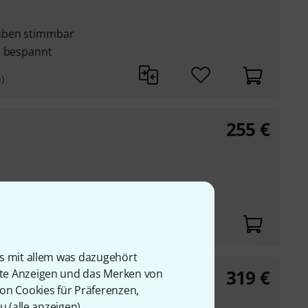
auben stimmbar
n bespannt
)
255
€
Buchenholz
is mit allem was dazugehört
319
€
rte Anzeigen und das Merken von
von Cookies für Präferenzen,
u (
alle anzeigen
).