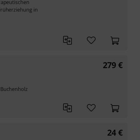
rapeutischen
Früherziehung in
279
€
 Buchenholz
24
€