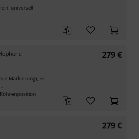
eln, universell
279
€
ylophone
laue Markierung), F2
...
r Röhrenposition
279
€