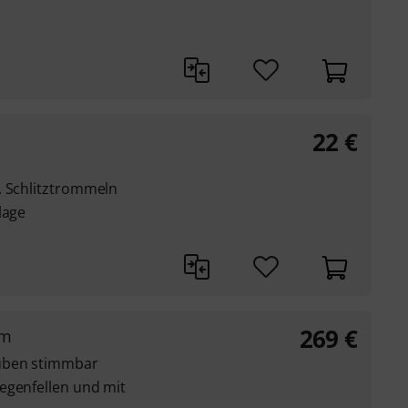
22
€
, Schlitztrommeln
lage
269
€
um
auben stimmbar
egenfellen und mit