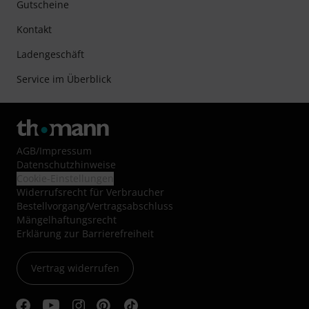
Gutscheine
Kontakt
Ladengeschäft
Service im Überblick
AGB
/
Impressum
Datenschutzhinweise
Cookie-Einstellungen
Widerrufsrecht für Verbraucher
Bestellvorgang/Vertragsabschluss
Mängelhaftungsrecht
Erklärung zur Barrierefreiheit
Vertrag widerrufen