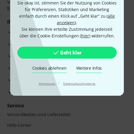
Vorkasse, PayPal, Amazon Pay,
Klarna Sofort bezahlen
,
Sie okay ist, stimmen Sie der Nutzung von Cookies
Klarna Ratenzahlung
oder Kreditkarte.
für Präferenzen, Statistiken und Marketing
einfach durch einen Klick auf „Geht klar“ zu (
alle
Ihre Vorteile
anzeigen
).
Sie können Ihre erteilte Zustimmung jederzeit
3 Jahre Thomann Garantie
über die Cookie-Einstellungen (
hier
) widerrufen.
30 Tage Money-Back-Garantie
Geht klar
Reparaturservice
Beratung durch Fachexperten
Cookies ablehnen
Weitere Infos
Zufriedenheitsgarantie
·
Impressum
Datenschutzhinweise
Europas größtes Versandlager
Service
Versandkosten und Lieferzeiten
Hilfe-Center