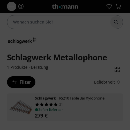
Suche 
Schlagwerk Metallophone
Beratung
1
Produkte
·
Filter
Beliebtheit
Schlagwerk
TRS210 Table Bar Xylophone
21
Sofort lieferbar
279
€