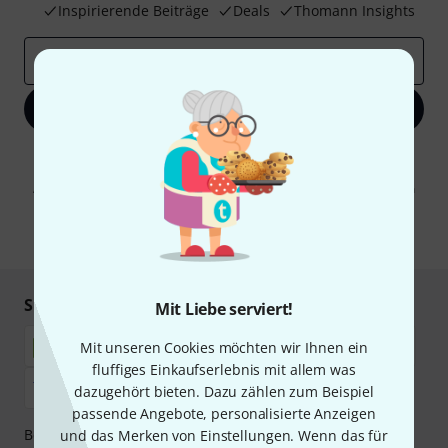
Inspirierende Beiträge
Deals
Thomann Insights
E-Mail-Adresse
*
Jetzt anmelden
Mit Klick auf „Jetzt anmelden“ stimmen Sie dem Erhalt von E-Mail-
Werbung und einer Messung des E-Mail-Nutzungsverhaltens zu. Die
Abmeldung ist jederzeit möglich. Weitere Informationen finden Sie in
unseren
Datenschutzhinweisen
.
* Pflichtfeld
Sicher einkaufen & bezahlen
Mit Liebe serviert!
Mit unseren Cookies möchten wir Ihnen ein
fluffiges Einkaufserlebnis mit allem was
dazugehört bieten. Dazu zählen zum Beispiel
passende Angebote, personalisierte Anzeigen
Bezahlen Sie vertraulich und sicher per Nachnahme,
und das Merken von Einstellungen. Wenn das für