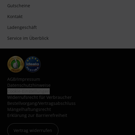
Gutscheine
Kontakt
Ladengeschäft
Service im Überblick
AGB
/
Impressum
Datenschutzhinweise
Cookie-Einstellungen
Widerrufsrecht für Verbraucher
Bestellvorgang/Vertragsabschluss
Mängelhaftungsrecht
Erklärung zur Barrierefreiheit
Vertrag widerrufen