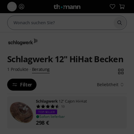
Suche 
Schlagwerk 12" HiHat Becken
Beratung
1
Produkte
·
Filter
Beliebtheit
Schlagwerk
12" Cajon Hi-Hat
10
TOP-SELLER
Sofort lieferbar
298
€