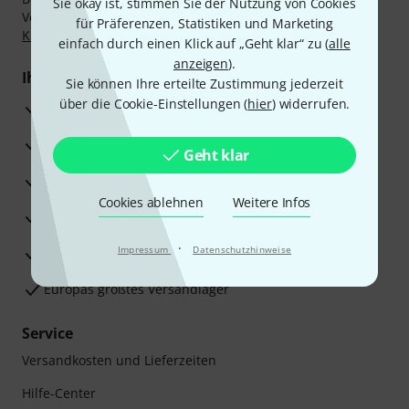
Sie okay ist, stimmen Sie der Nutzung von Cookies
Vorkasse, PayPal, Amazon Pay,
Klarna Sofort bezahlen
,
für Präferenzen, Statistiken und Marketing
Klarna Ratenzahlung
oder Kreditkarte.
einfach durch einen Klick auf „Geht klar“ zu (
alle
anzeigen
).
Ihre Vorteile
Sie können Ihre erteilte Zustimmung jederzeit
über die Cookie-Einstellungen (
hier
) widerrufen.
3 Jahre Thomann Garantie
30 Tage Money-Back-Garantie
Geht klar
Reparaturservice
Cookies ablehnen
Weitere Infos
Beratung durch Fachexperten
·
Impressum
Datenschutzhinweise
Zufriedenheitsgarantie
Europas größtes Versandlager
Service
Versandkosten und Lieferzeiten
Hilfe-Center