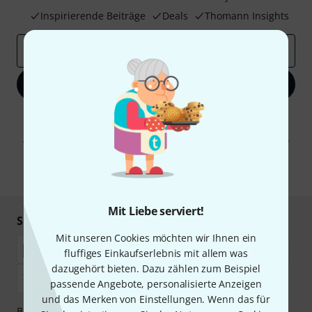
Inspirierende Beiträge
Deals
Thomann Insights
E-Mail-Adresse
*
Jetzt anmelden
Mit Klick auf „Jetzt anmelden“ stimmen Sie dem Erhalt von E-Mail-
Werbung und einer Messung des E-Mail-Nutzungsverhaltens zu. Die
Abmeldung ist jederzeit möglich. Weitere Informationen finden Sie in
unseren
Datenschutzhinweisen
.
* Pflichtfeld
Mit Liebe serviert!
Sicher einkaufen & bezahlen
Mit unseren Cookies möchten wir Ihnen ein
fluffiges Einkaufserlebnis mit allem was
dazugehört bieten. Dazu zählen zum Beispiel
passende Angebote, personalisierte Anzeigen
und das Merken von Einstellungen. Wenn das für
Bezahlen Sie vertraulich und sicher per Nachnahme,