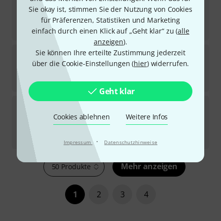
Sofort lieferbar
Sie okay ist, stimmen Sie der Nutzung von Cookies
126
€
für Präferenzen, Statistiken und Marketing
-19%
UVP:
155
€
einfach durch einen Klick auf „Geht klar“ zu (
alle
anzeigen
).
Sie können Ihre erteilte Zustimmung jederzeit
Olli Hess
PGM-L355-bl, blue
über die Cookie-Einstellungen (
hier
) widerrufen.
3
Sofort lieferbar
102
€
Geht klar
Dragonfly Percussion
TamTam Mallet RSBB Reso
Baby
Cookies ablehnen
Weitere Infos
20
Sofort lieferbar
52
€
·
Impressum
Datenschutzhinweise
Mehr anzeigen
50 Produkte
1
2
3
4