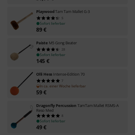
Playwood
Tam Tam Mallet G-3
5
Sofort lieferbar
89
€
Paiste
M5 Gong Beater
28
Sofort lieferbar
145
€
Olli Hess
Intense-Edition 70
7
In ca. einer Woche lieferbar
59
€
Dragonfly Percussion
TamTam Mallet RSMS-A
Reso Med
8
Sofort lieferbar
49
€