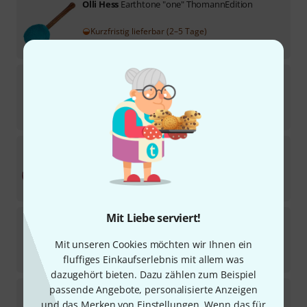
Olli Hess
Earthtone "one" ThomannEdition
Kurzfristig lieferbar (2–5 Tage)
96
€
Olli Hess
PGM-S186-be, berry
9
Sofort lieferbar
68
€
Sela
SEGOM5S Gong Mallet
Sofort lieferbar
59
€
Mit Liebe serviert!
Olli Hess
Intense-Edition 70+
3
Mit unseren Cookies möchten wir Ihnen ein
Sofort lieferbar
81
€
fluffiges Einkaufserlebnis mit allem was
dazugehört bieten. Dazu zählen zum Beispiel
passende Angebote, personalisierte Anzeigen
Paiste
M3 Gong Beater
und das Merken von Einstellungen. Wenn das für
21