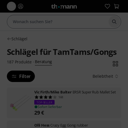
Suche 
Schlägel
Schlägel für TamTams/Gongs
Beratung
187
Produkte
·
Filter
Beliebtheit
Vic Firth/Mike Balter
ERSR Super Rub Mallet Set
168
TOP-SELLER
Sofort lieferbar
29
€
Olli Hess
Crazy Egg Gong rubber