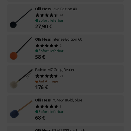
Olli Hess
Lava Edition 40
24
Sofort lieferbar
27,90
€
Olli Hess
Intense-Edition 60
2
Sofort lieferbar
58
€
Paiste
M7 Gong Beater
21
Auf Anfrage
176
€
Olli Hess
PGM-S186-bl, blue
3
Sofort lieferbar
68
€
Olli Hess
PGM-L355-sw, black