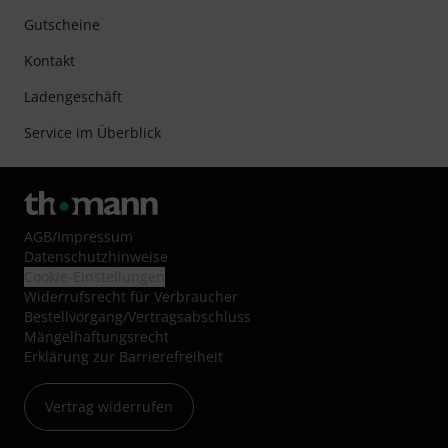
Gutscheine
Kontakt
Ladengeschäft
Service im Überblick
AGB
/
Impressum
Datenschutzhinweise
Cookie-Einstellungen
Widerrufsrecht für Verbraucher
Bestellvorgang/Vertragsabschluss
Mängelhaftungsrecht
Erklärung zur Barrierefreiheit
Vertrag widerrufen