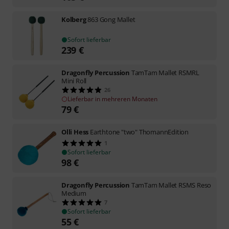
Kolberg
863 Gong Mallet
Sofort lieferbar
239
€
Dragonfly Percussion
TamTam Mallet RSMRL
Mini Roll
26
Lieferbar in mehreren Monaten
79
€
Olli Hess
Earthtone "two" ThomannEdition
1
Sofort lieferbar
98
€
Dragonfly Percussion
TamTam Mallet RSMS Reso
Medium
7
Sofort lieferbar
55
€