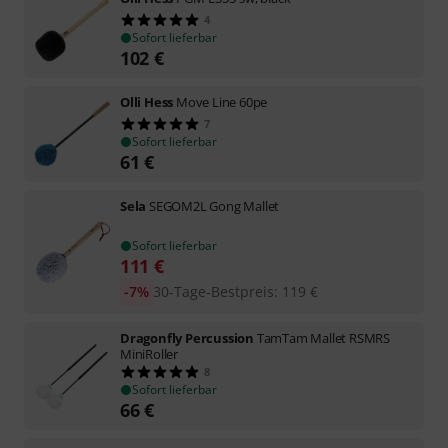
4
Sofort lieferbar
102
€
Olli Hess
Move Line 60pe
7
Sofort lieferbar
61
€
Sela
SEGOM2L Gong Mallet
Sofort lieferbar
111
€
-7%
30-Tage-Bestpreis
:
119
€
Dragonfly Percussion
TamTam Mallet RSMRS
MiniRoller
8
Sofort lieferbar
66
€