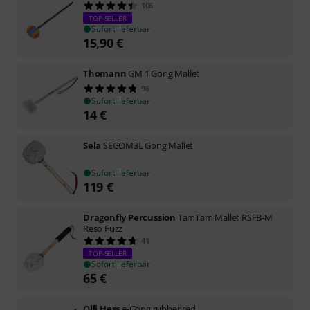
106
TOP-SELLER
Sofort lieferbar
15,90
€
Thomann
GM 1 Gong Mallet
96
Sofort lieferbar
14
€
Sela
SEGOM3L Gong Mallet
Sofort lieferbar
119
€
Dragonfly Percussion
TamTam Mallet RSFB-M
Reso Fuzz
41
TOP-SELLER
Sofort lieferbar
65
€
Olli Hess
e-Gong rubber red