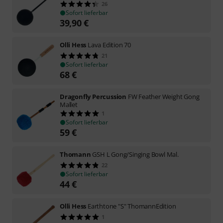
26
Sofort lieferbar
39,90
€
Olli Hess
Lava Edition 70
21
Sofort lieferbar
68
€
Dragonfly Percussion
FW Feather Weight Gong
Mallet
1
Sofort lieferbar
59
€
Thomann
GSH L Gong/Singing Bowl Mal.
22
Sofort lieferbar
44
€
Olli Hess
Earthtone "S" ThomannEdition
1