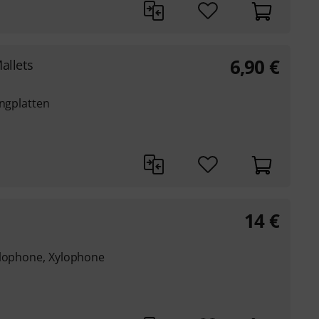
6,90
€
llets
angplatten
14
€
llophone, Xylophone