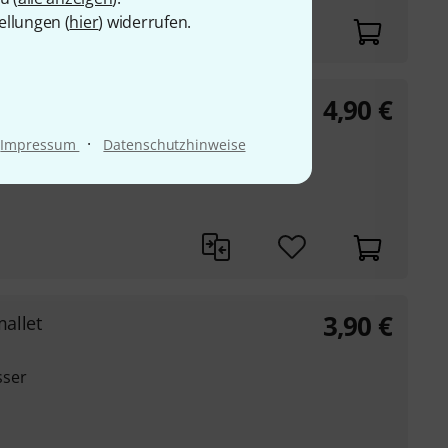
ellungen (
hier
) widerrufen.
4,90
€
 mallet
·
Impressum
Datenschutzhinweise
messer
3,90
€
allet
sser