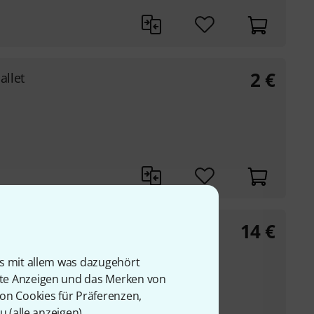
2
€
llet
14
€
is mit allem was dazugehört
ne, Xylophone und
rte Anzeigen und das Merken von
von Cookies für Präferenzen,
u (
alle anzeigen
).