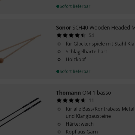
Sofort lieferbar
Sonor
SCH40 Wooden Headed Ma
54
für Glockenspiele mit Stahl-Kl
Schlägelhärte hart
Holzkopf
Sofort lieferbar
Thomann
OM 1 basso
11
für alle Bass/Kontrabass Meta
und Klangbausteine
Härte: weich
Kopf aus Garn