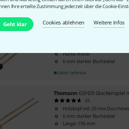
Kopf aus Garn
nnen Ihre erteilte Zustimmung jederzeit über die Cookie-Einst
Sofort lieferbar
Cookies ablehnen
Weitere Infos
Geht klar
Thomann
GSG20m Glockenspiel
57
Gummikopf mit 20 mm Durch
Härte: mittel
6 mm starker Buchestiel
Sofort lieferbar
Thomann
GSH20 Glockenspiel m
45
Holzkopf mit 20 mm Durchme
6 mm starker Buchestiel
Länge: 195 mm