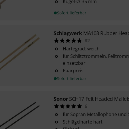
Kugel-Ø: 35 mm
Sofort lieferbar
Schlagwerk
MA103 Rubber Head
82
Härtegrad: weich
für Schlitztrommeln, Felltromm
einsetzbar
Paarpreis
Sofort lieferbar
Sonor
SCH17 Felt Headed Mallet
6
für Sopran Metallophone und
Schlägelhärte hart