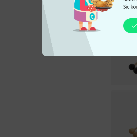
Sie kö