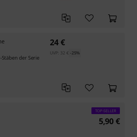
24
€
ne
UVP:
32
€
-25%
-Stäben der Serie
TOP-SELLER
5,90
€