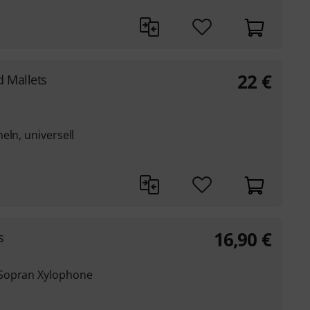
22
€
 Mallets
eln, universell
16,90
€
s
 Sopran Xylophone