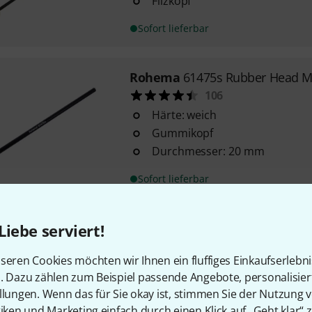
Filzkopf
Sofort lieferbar
Rohema
61475s Rubber Head Ma
106
Härte: weich
Gummikopf
Durchmesser: 20 mm
Sofort lieferbar
Thomann
OM 2 alto/tenor
Liebe serviert!
11
seren Cookies möchten wir Ihnen ein fluffiges Einkaufserlebn
für alle Alt/Tenor Metallopho
n. Dazu zählen zum Beispiel passende Angebote, personalisie
Klangbausteine
llungen. Wenn das für Sie okay ist, stimmen Sie der Nutzung 
Härte: hart
tiken und Marketing einfach durch einen Klick auf „Geht klar“ z