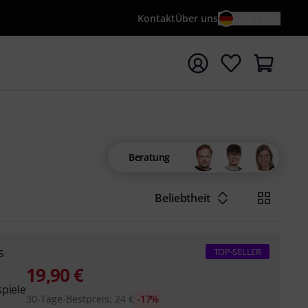
Kontakt
Über uns
DE / €
e mit Suchwort {searchTerm} starten
Beratung
Beliebtheit
s
TOP-SELLER
19,90
€
piele
30-Tage-Bestpreis
:
24
€
-17%