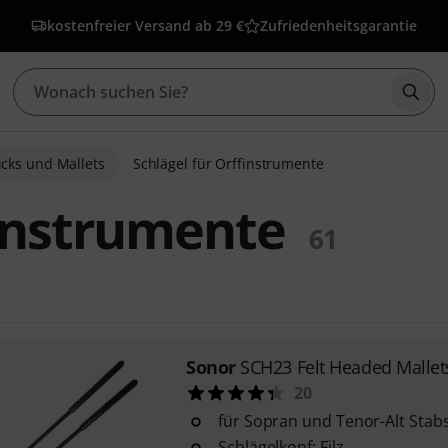
kostenfreier Versand ab 29 €
Zufriedenheitsgarantie
Such
cks und Mallets
Schlägel für Orffinstrumente
finstrumente
61
Sonor
SCH23 Felt Headed Mallet
20
für Sopran und Tenor-Alt Stabs
Schlägelkopf: Filz