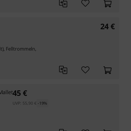
24
€
t), Felltrommeln,
45
€
allet
UVP:
55,90
€
-19%