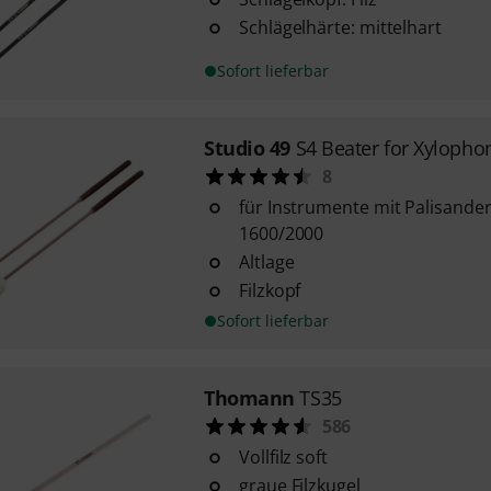
Schlägelhärte: mittelhart
Sofort lieferbar
Studio 49
S4 Beater for Xylopho
8
für Instrumente mit Palisander
1600/2000
Altlage
Filzkopf
Sofort lieferbar
Thomann
TS35
586
Vollfilz soft
graue Filzkugel