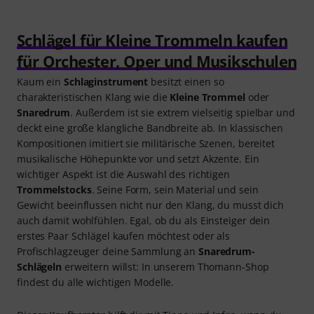
Schlägel für Kleine Trommeln kaufen
für Orchester, Oper und Musikschulen
Kaum ein
Schlaginstrument
besitzt einen so
charakteristischen Klang wie die
Kleine Trommel
oder
Snaredrum
. Außerdem ist sie extrem vielseitig spielbar und
deckt eine große klangliche Bandbreite ab. In klassischen
Kompositionen imitiert sie militärische Szenen, bereitet
musikalische Höhepunkte vor und setzt Akzente. Ein
wichtiger Aspekt ist die Auswahl des richtigen
Trommelstocks
. Seine Form, sein Material und sein
Gewicht beeinflussen nicht nur den Klang, du musst dich
auch damit wohlfühlen. Egal, ob du als Einsteiger dein
erstes Paar Schlägel kaufen möchtest oder als
Profischlagzeuger deine Sammlung an
Snaredrum-
Schlägeln
erweitern willst: In unserem Thomann-Shop
findest du alle wichtigen Modelle.