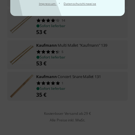
53
€
·
Impressum
Datenschutzhinweise
Kaufmann
Multi Mallet "Kaufmann" 138
14
Sofort lieferbar
53
€
Kaufmann
Multi Mallet "Kaufmann" 139
5
Sofort lieferbar
53
€
Kaufmann
Concert Snare Mallet 131
1
Sofort lieferbar
35
€
Kostenloser Versand ab 29 €
Alle Preise inkl. MwSt.