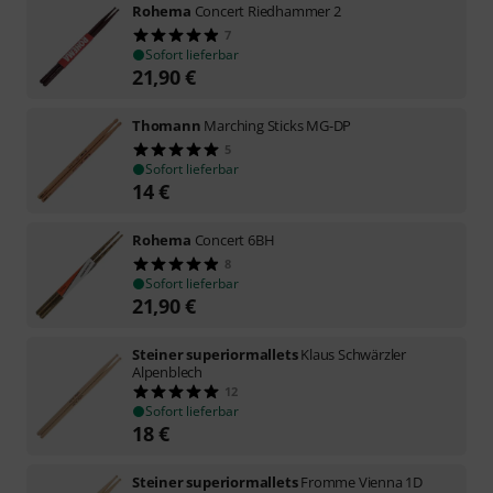
Rohema
Concert Riedhammer 2
7
Sofort lieferbar
21,90
€
Thomann
Marching Sticks MG-DP
5
Sofort lieferbar
14
€
Rohema
Concert 6BH
8
Sofort lieferbar
21,90
€
Steiner superiormallets
Klaus Schwärzler
Alpenblech
12
Sofort lieferbar
18
€
Steiner superiormallets
Fromme Vienna 1D