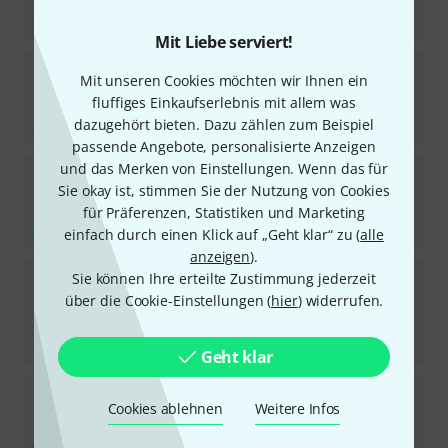
Sofort lieferbar
23
€
Mit Liebe serviert!
Steiner superiormallets
Norbert Rabanser TLK
Mit unseren Cookies möchten wir Ihnen ein
fluffiges Einkaufserlebnis mit allem was
Sofort lieferbar
18
€
dazugehört bieten. Dazu zählen zum Beispiel
passende Angebote, personalisierte Anzeigen
und das Merken von Einstellungen. Wenn das für
Thomann
Marching Sticks MG-MH
Sie okay ist, stimmen Sie der Nutzung von Cookies
3
In ca. einer Woche lieferbar
für Präferenzen, Statistiken und Marketing
14
€
einfach durch einen Klick auf „Geht klar“ zu (
alle
anzeigen
).
Steiner superiormallets
Andi Berger Signature
Sie können Ihre erteilte Zustimmung jederzeit
Light
über die Cookie-Einstellungen (
hier
) widerrufen.
2
Sofort lieferbar
15
€
Geht klar
Kaufmann
Multi Mallet "Staatsoper" 136
Cookies ablehnen
Weitere Infos
6
Sofort lieferbar