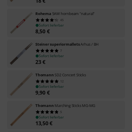
18
€
Rohema
5AW hornbeam "natural"
45
Sofort lieferbar
8,50
€
Steiner superiormallets
Arhus / BH
7
Sofort lieferbar
23
€
Thomann
SD2 Concert Sticks
12
Sofort lieferbar
9,90
€
Thomann
Marching Sticks MG-MG
5
Sofort lieferbar
13,50
€