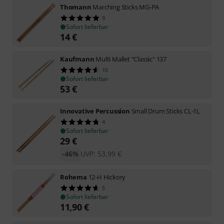
Thomann
Marching Sticks MG-PA
9
Sofort lieferbar
14
€
Kaufmann
Multi Mallet "Classic" 137
15
Sofort lieferbar
53
€
Innovative Percussion
Small Drum Sticks CL-1L
4
Sofort lieferbar
29
€
-46%
UVP:
53,99
€
Rohema
12-H Hickory
5
Sofort lieferbar
11,90
€