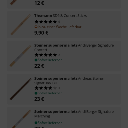
12
€
Thomann
SD6.8. Concert Sticks
6
In ca. einer Woche lieferbar
9,90
€
Steiner superiormallets
Andi Berger Signature
Concert
2
Sofort lieferbar
22
€
Steiner superiormallets
Andreas Steiner
Signature/ BH
3
Sofort lieferbar
23
€
Steiner superiormallets
Andi Berger Signature
Marching
Sofort lieferbar