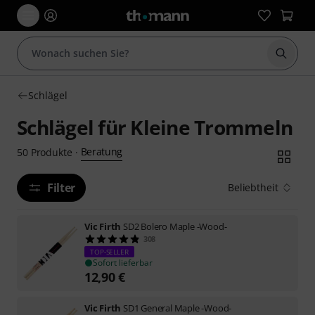
Suche 
Schlägel
Schlägel für Kleine Trommeln
Beratung
50
Produkte
·
Filter
Beliebtheit
Vic Firth
SD2 Bolero Maple -Wood-
308
TOP-SELLER
Sofort lieferbar
12,90
€
Vic Firth
SD1 General Maple -Wood-