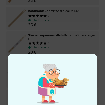
22
€
Kaufmann
Concert Snare Mallet 132
2
Sofort lieferbar
35
€
Steiner superiormallets
Benjamin Schmidinger/
HB
3
Sofort lieferbar
23
€
Innovative Percussion
Small Drum Sticks CL-2L
4
Sofort lieferbar
29
€
-46%
UVP:
53,99
€
Steiner superiormallets
Allround Medium
Hornwood
1