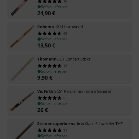
16
Sofort lieferbar
24,90
€
Rohema
12-H hornwood
65
Sofort lieferbar
13,50
€
Thomann
SD1 Concert Sticks
12
Sofort lieferbar
9,90
€
Vic Firth
SCS1 Persimmon Snare General
6
Sofort lieferbar
26
€
Steiner superiormallets
Klaus Schwärzler THZ
21
Sofort lieferbar