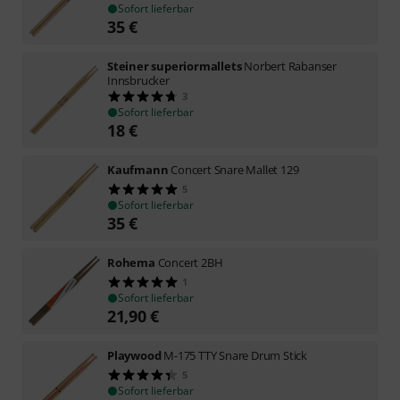
Sofort lieferbar
35
€
Steiner superiormallets
Norbert Rabanser
Innsbrucker
3
Sofort lieferbar
18
€
Kaufmann
Concert Snare Mallet 129
5
Sofort lieferbar
35
€
Rohema
Concert 2BH
1
Sofort lieferbar
21,90
€
Playwood
M-175 TTY Snare Drum Stick
5
Sofort lieferbar