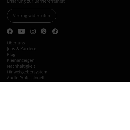
Erklärung zur Barrierefreiheit
Vertrag widerrufen
Über uns
Jobs & Karriere
Blog
Kleinanzeigen
Nachhaltigkeit
Hinweisgebersystem
Audio Professionell
© 1996–2026 Thomann GmbH.
Thomann loves you, because you rock!