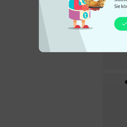
Sie kö