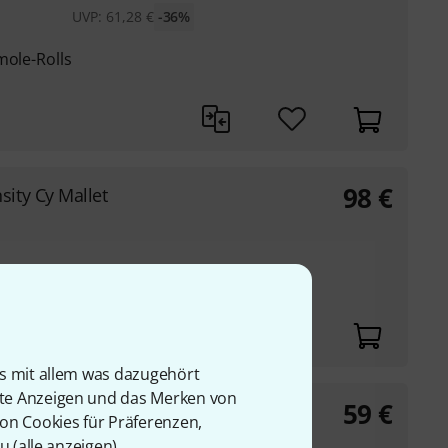
UVP:
61,28
€
-36%
mole-Rolls
98
€
ity Cy Mallet
is mit allem was dazugehört
rte Anzeigen und das Merken von
59
€
spended Cymbal
von Cookies für Präferenzen,
u (
alle anzeigen
).