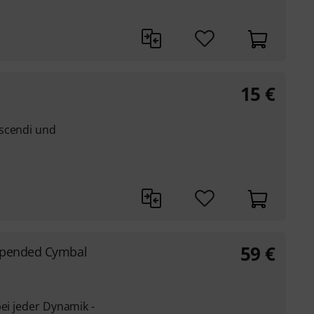
15
€
escendi und
59
€
spended Cymbal
bei jeder Dynamik -