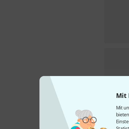
Mit 
Mit un
biete
Einste
Statis