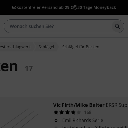
kostenfreier Versand ab 29 €
30 Tage Moneyback
Such
esterschlagwerk
Schlägel
Schlägel für Becken
ken
17
Vic Firth/Mike Balter
ERSR Supe
168
Emil Richards Serie
bestehend aus 3 Reibern mit 