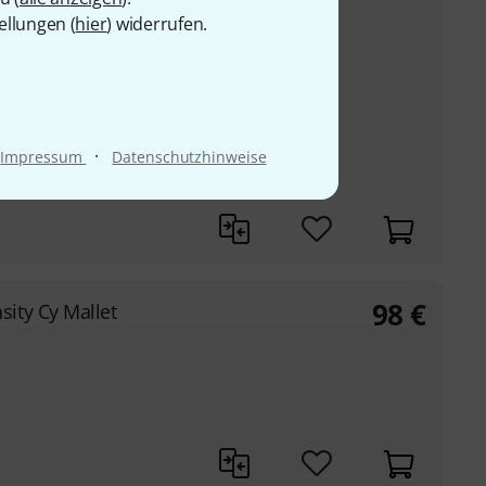
ellungen (
hier
) widerrufen.
arten und mittleren
 Dynamik auf einer
 verwendet werden,
·
Impressum
Datenschutzhinweise
nschlag als die
98
€
ity Cy Mallet