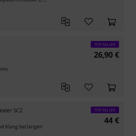
TOP-SELLER
26,90
€
Toms
eater SC2
TOP-SELLER
44
€
el Klang bei langen