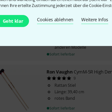
3
nnen Ihre erteilte Zustimmung jederzeit über die Cookie-Einst
weicher und leichter als die h
Sticks
Cookies ablehnen
Weitere Infos
Geht klar
wirbelt anschlagslos bei jeder
Vielzahl von Becken
kann auch für einzelne Noten
hat aber einen viel runderen A
anderen Modelle
Sofort lieferbar
Ron Vaughn
CymM-5R High Dens
9
Rattan Stiel
Länge: 39,40 cm
rotes Band
Sofort lieferbar