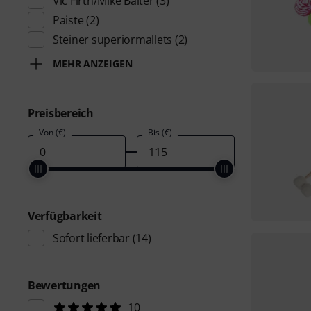
Vic Firth/Mike Balter
(3)
Paiste
(2)
Steiner superiormallets
(2)
MEHR ANZEIGEN
Preisbereich
Von (€)
Bis (€)
Verfügbarkeit
Sofort lieferbar
(14)
Bewertungen
10