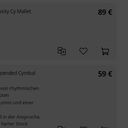
89
€
ity Cy Mallet
59
€
spended Cymbal
n von rhythmischen
noten
Gummi und einer
ll in der Ansprache,
 harter Stock