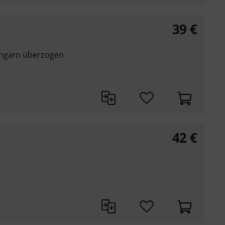
39
€
ongarn überzogen
42
€