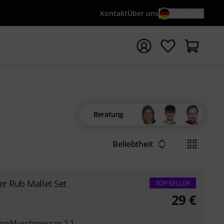
Kontakt
Über uns
DE / €
e mit Suchwort {searchTerm} starten
Beratung
Beliebtheit
r Rub Mallet Set
TOP-SELLER
29
€
Kopfdurchmesser 2,1,