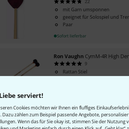
22
mit Garn umsponnen
geeignet für Solospiel und Tre
Paar
Sofort lieferbar
Ron Vaughn
CymM-4R High Dens
9
Rattan Stiel
Länge: 35,5 cm
kupferfarbenes Band
Liebe serviert!
Sofort lieferbar
seren Cookies möchten wir Ihnen ein fluffiges Einkaufserlebn
n. Dazu zählen zum Beispiel passende Angebote, personalisie
Dragonfly Percussion
SC3R Su
llungen. Wenn das für Sie okay ist, stimmen Sie der Nutzung 
Mallets
tiken und Marketing einfach durch einen Klick auf „Geht klar“ z