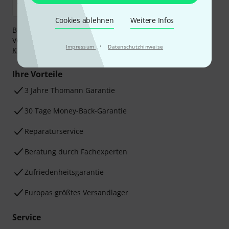
Cookies ablehnen
Weitere Infos
Bezahlen Sie vertraulich und sicher per Nachnahme,
Vorkasse, PayPal, Amazon Pay,
Klarna Sofort bezahlen
,
·
Impressum
Datenschutzhinweise
Klarna Ratenzahlung
oder Kreditkarte.
Ihre Vorteile
3 Jahre Thomann Garantie
30 Tage Money-Back-Garantie
Reparaturservice
Beratung durch Fachexperten
Zufriedenheitsgarantie
Europas größtes Versandlager
Service