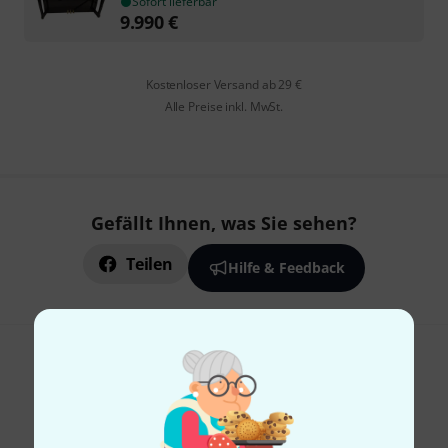
Sofort lieferbar
9.990
€
Kostenloser Versand ab 29 €
Alle Preise inkl. MwSt.
Gefällt Ihnen, was Sie sehen?
Teilen
Hilfe & Feedback