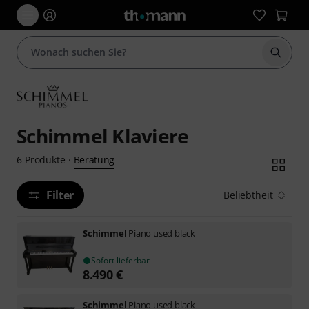
Suche 
Schimmel Klaviere
Beratung
6
Produkte
·
Filter
Beliebtheit
Schimmel
Piano used black
Sofort lieferbar
8.490
€
Schimmel
Piano used black