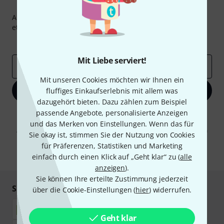
Thomann Newsletter
Abonniere den Thomann Newsletter und gewinne mit
etwas Glück einen von
50 Gutscheinen
über jeweils
50€
!
Inspirierende Beiträge
Deals
Thomann Insights
Mit Liebe serviert!
E-Mail-Adresse
*
Mit unseren Cookies möchten wir Ihnen ein
Jetzt anmelden
fluffiges Einkaufserlebnis mit allem was
dazugehört bieten. Dazu zählen zum Beispiel
passende Angebote, personalisierte Anzeigen
Mit Klick auf „Jetzt anmelden“ stimmen Sie dem Erhalt von E-Mail-
Werbung und einer Messung des E-Mail-Nutzungsverhaltens zu. Die
und das Merken von Einstellungen. Wenn das für
Abmeldung ist jederzeit möglich. Weitere Informationen finden Sie in
Sie okay ist, stimmen Sie der Nutzung von Cookies
unseren
Datenschutzhinweisen
.
für Präferenzen, Statistiken und Marketing
* Pflichtfeld
einfach durch einen Klick auf „Geht klar“ zu (
alle
anzeigen
).
Sie können Ihre erteilte Zustimmung jederzeit
Sicher einkaufen & bezahlen
über die Cookie-Einstellungen (
hier
) widerrufen.
Geht klar