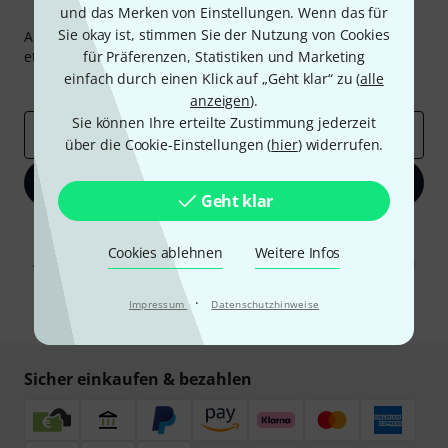
Thomann Newsletter
und das Merken von Einstellungen. Wenn das für
Sie okay ist, stimmen Sie der Nutzung von Cookies
Abonniere den Thomann Newsletter und gewinne mit
etwas Glück einen von
für Präferenzen, Statistiken und Marketing
50 Gutscheinen
über jeweils
50€
!
einfach durch einen Klick auf „Geht klar“ zu (
alle
Inspirierende Beiträge
Deals
Thomann Insights
anzeigen
).
Sie können Ihre erteilte Zustimmung jederzeit
E-Mail-Adresse
*
über die Cookie-Einstellungen (
hier
) widerrufen.
Jetzt anmelden
Geht klar
Mit Klick auf „Jetzt anmelden“ stimmen Sie dem Erhalt von E-Mail-
Werbung und einer Messung des E-Mail-Nutzungsverhaltens zu. Die
Cookies ablehnen
Weitere Infos
Abmeldung ist jederzeit möglich. Weitere Informationen finden Sie in
unseren
Datenschutzhinweisen
.
·
Impressum
Datenschutzhinweise
* Pflichtfeld
Sicher einkaufen & bezahlen