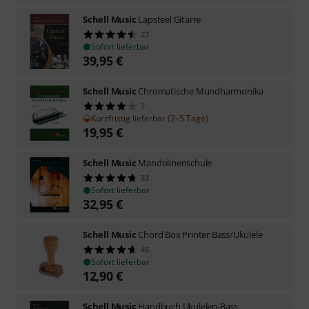
Schell Music
Lapsteel Gitarre
27
Sofort lieferbar
39,95
€
Schell Music
Chromatische Mundharmonika
7
Kurzfristig lieferbar (2–5 Tage)
19,95
€
Schell Music
Mandolinenschule
33
Sofort lieferbar
32,95
€
Schell Music
Chord Box Printer Bass/Ukulele
45
Sofort lieferbar
12,90
€
Schell Music
Handbuch Ukulelen-Bass