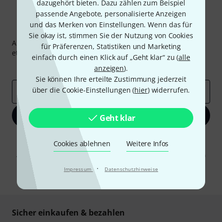
dazugehört bieten. Dazu zählen zum Beispiel
passende Angebote, personalisierte Anzeigen
und das Merken von Einstellungen. Wenn das für
Thomann Newsletter
Sie okay ist, stimmen Sie der Nutzung von Cookies
Abonniere den Thomann Newsletter und gewinne mit
für Präferenzen, Statistiken und Marketing
etwas Glück einen von
50 Gutscheinen
über jeweils
50€
!
einfach durch einen Klick auf „Geht klar“ zu (
alle
Inspirierende Beiträge
Deals
Thomann Insights
anzeigen
).
Sie können Ihre erteilte Zustimmung jederzeit
über die Cookie-Einstellungen (
hier
) widerrufen.
E-Mail-Adresse
*
Jetzt anmelden
Geht klar
Mit Klick auf „Jetzt anmelden“ stimmen Sie dem Erhalt von E-Mail-
Cookies ablehnen
Weitere Infos
Werbung und einer Messung des E-Mail-Nutzungsverhaltens zu. Die
Abmeldung ist jederzeit möglich. Weitere Informationen finden Sie in
unseren
Datenschutzhinweisen
.
·
Impressum
Datenschutzhinweise
* Pflichtfeld
Sicher einkaufen & bezahlen