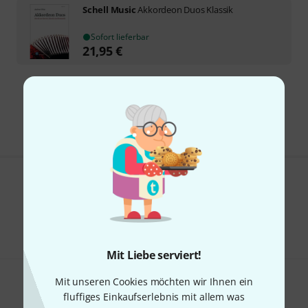
Schell Music
Akkordeon Duos Klassik
Sofort lieferbar
21,95
€
Kostenloser Versand ab 29 €
Alle Preise inkl. MwSt.
Gefällt Ihnen, was Sie sehen?
Teilen
Hilfe & Feedback
Mit Liebe serviert!
Mit unseren Cookies möchten wir Ihnen ein
fluffiges Einkaufserlebnis mit allem was