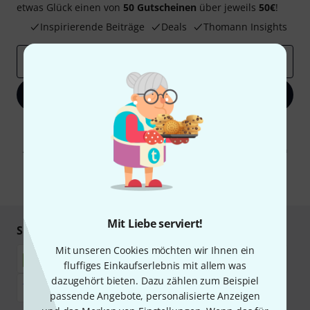
etwas Glück einen von
50 Gutscheinen
über jeweils
50€
!
Inspirierende Beiträge
Deals
Thomann Insights
E-Mail-Adresse
*
Jetzt anmelden
Mit Klick auf „Jetzt anmelden“ stimmen Sie dem Erhalt von E-Mail-
Werbung und einer Messung des E-Mail-Nutzungsverhaltens zu. Die
Abmeldung ist jederzeit möglich. Weitere Informationen finden Sie in
unseren
Datenschutzhinweisen
.
* Pflichtfeld
Mit Liebe serviert!
Sicher einkaufen & bezahlen
Mit unseren Cookies möchten wir Ihnen ein
fluffiges Einkaufserlebnis mit allem was
dazugehört bieten. Dazu zählen zum Beispiel
passende Angebote, personalisierte Anzeigen