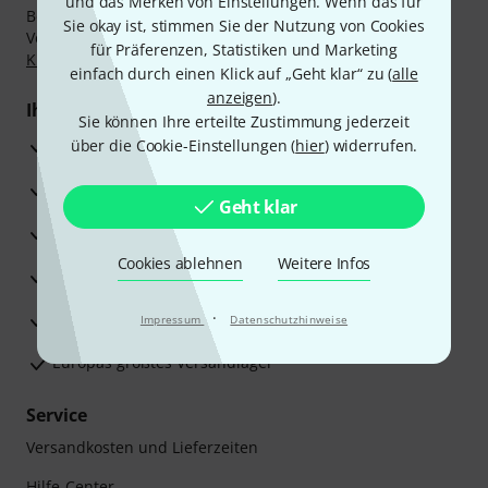
und das Merken von Einstellungen. Wenn das für
Bezahlen Sie vertraulich und sicher per Nachnahme,
Sie okay ist, stimmen Sie der Nutzung von Cookies
Vorkasse, PayPal, Amazon Pay,
Klarna Sofort bezahlen
,
für Präferenzen, Statistiken und Marketing
Klarna Ratenzahlung
oder Kreditkarte.
einfach durch einen Klick auf „Geht klar“ zu (
alle
anzeigen
).
Ihre Vorteile
Sie können Ihre erteilte Zustimmung jederzeit
3 Jahre Thomann Garantie
über die Cookie-Einstellungen (
hier
) widerrufen.
30 Tage Money-Back-Garantie
Geht klar
Reparaturservice
Cookies ablehnen
Weitere Infos
Beratung durch Fachexperten
·
Zufriedenheitsgarantie
Impressum
Datenschutzhinweise
Europas größtes Versandlager
Service
Versandkosten und Lieferzeiten
Hilfe-Center