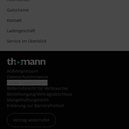
Gutscheine
Kontakt
Ladengeschäft
Service im Überblick
AGB
/
Impressum
Datenschutzhinweise
Cookie-Einstellungen
Widerrufsrecht für Verbraucher
Bestellvorgang/Vertragsabschluss
Mängelhaftungsrecht
Erklärung zur Barrierefreiheit
Vertrag widerrufen