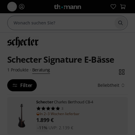
Suche 
Schecter Signature E-Bässe
Beratung
1
Produkte
·
Filter
Beliebtheit
Schecter
Charles Berthoud CB-4
3
In 2–3 Wochen lieferbar
1.899
€
-11%
UVP:
2.139
€