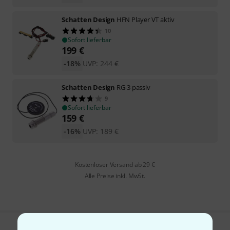
Schatten Design
HFN Player VT aktiv
10
Sofort lieferbar
199
€
-18%
UVP:
244
€
Schatten Design
RG-3 passiv
9
Sofort lieferbar
159
€
-16%
UVP:
189
€
Kostenloser Versand ab 29 €
Alle Preise inkl. MwSt.