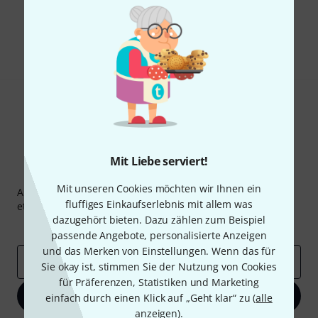
Gefällt Ihnen, was Sie sehen?
Teilen
Hilfe & Feedback
Mit Liebe serviert!
Thomann Newsletter
Mit unseren Cookies möchten wir Ihnen ein
Abonniere den Thomann Newsletter und gewinne mit
fluffiges Einkaufserlebnis mit allem was
etwas Glück einen von
50 Gutscheinen
über jeweils
50€
!
dazugehört bieten. Dazu zählen zum Beispiel
Inspirierende Beiträge
Deals
Thomann Insights
passende Angebote, personalisierte Anzeigen
und das Merken von Einstellungen. Wenn das für
E-Mail-Adresse
*
Sie okay ist, stimmen Sie der Nutzung von Cookies
für Präferenzen, Statistiken und Marketing
Jetzt anmelden
einfach durch einen Klick auf „Geht klar“ zu (
alle
anzeigen
).