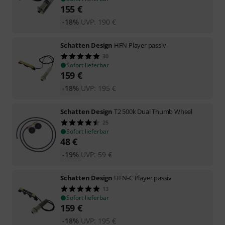
155
€
-18%
UVP:
190
€
Schatten Design
HFN Player passiv
30
Sofort lieferbar
159
€
-18%
UVP:
195
€
Schatten Design
T2 500k Dual Thumb Wheel
25
Sofort lieferbar
48
€
-19%
UVP:
59
€
Schatten Design
HFN-C Player passiv
13
Sofort lieferbar
159
€
-18%
UVP:
195
€