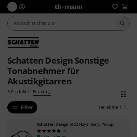
Suche 
Schatten Design Sonstige
Tonabnehmer für
Akustikgitarren
Beratung
6
Produkte
·
Filter
Beliebtheit
Schatten Design
BJ-02 Player Banjo Pickup
20
Sofort lieferbar