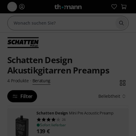
Suche 
Schatten Design
Akustikgitarren Preamps
Beratung
4
Produkte
·
Filter
Beliebtheit
Schatten Design
Mini Pre Acoustic Preamp
26
Sofort lieferbar
139
€