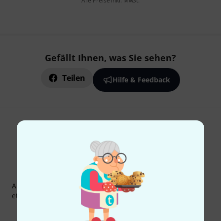
Alle Preise inkl. MwSt.
Gefällt Ihnen, was Sie sehen?
Teilen
Hilfe & Feedback
Thomann Newsletter
Abonniere den Thomann Newsletter und gewinne mit
etwas Glück einen von
50 Gutscheinen
über jeweils
50€
!
Inspirierende Beiträge
Deals
Thomann Insights