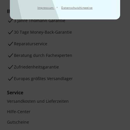
·
Impressum
Datenschutzhinweise
Ihre Vorteile
3 Jahre Thomann Garantie
30 Tage Money-Back-Garantie
Reparaturservice
Beratung durch Fachexperten
Zufriedenheitsgarantie
Europas größtes Versandlager
Service
Versandkosten und Lieferzeiten
Hilfe-Center
Gutscheine