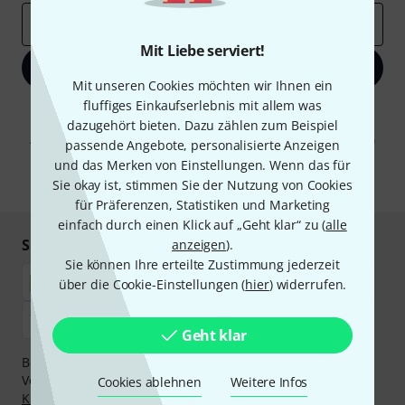
E-Mail-Adresse
*
Mit Liebe serviert!
Jetzt anmelden
Mit unseren Cookies möchten wir Ihnen ein
fluffiges Einkaufserlebnis mit allem was
Mit Klick auf „Jetzt anmelden“ stimmen Sie dem Erhalt von E-Mail-
dazugehört bieten. Dazu zählen zum Beispiel
Werbung und einer Messung des E-Mail-Nutzungsverhaltens zu. Die
Abmeldung ist jederzeit möglich. Weitere Informationen finden Sie in
passende Angebote, personalisierte Anzeigen
unseren
Datenschutzhinweisen
.
und das Merken von Einstellungen. Wenn das für
* Pflichtfeld
Sie okay ist, stimmen Sie der Nutzung von Cookies
für Präferenzen, Statistiken und Marketing
einfach durch einen Klick auf „Geht klar“ zu (
alle
Sicher einkaufen & bezahlen
anzeigen
).
Sie können Ihre erteilte Zustimmung jederzeit
über die Cookie-Einstellungen (
hier
) widerrufen.
Geht klar
Bezahlen Sie vertraulich und sicher per Nachnahme,
Vorkasse, PayPal, Amazon Pay,
Klarna Sofort bezahlen
,
Cookies ablehnen
Weitere Infos
Klarna Ratenzahlung
oder Kreditkarte.