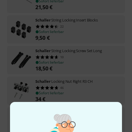
Sofort lieferbar
21,50
€
Schaller
String Locking Insert Blocks
22
Sofort lieferbar
9,50
€
Schaller
String Locking Screw Set Long
10
Sofort lieferbar
18,50
€
Schaller
Locking Nut Right R3 CH
46
Sofort lieferbar
34
€
Schaller
Tremolo Block 37mm
22
Sofort lieferbar
19,90
€