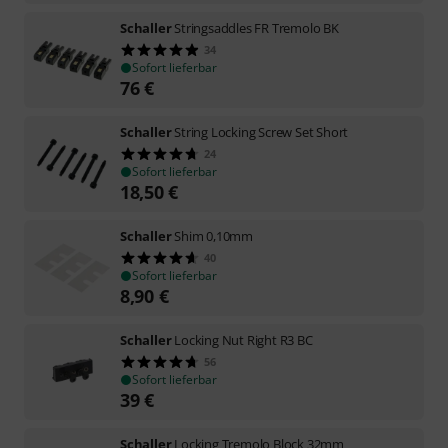
Schaller
Stringsaddles FR Tremolo BK
34
Sofort lieferbar
76
€
Schaller
String Locking Screw Set Short
24
Sofort lieferbar
18,50
€
Schaller
Shim 0,10mm
40
Sofort lieferbar
8,90
€
Schaller
Locking Nut Right R3 BC
56
Sofort lieferbar
39
€
Schaller
Locking Tremolo Block 32mm