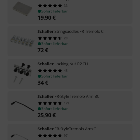
33
Sofort lieferbar
19,90
€
Schaller
Stringsaddles FR Tremolo C
28
Sofort lieferbar
72
€
Schaller
Locking Nut R2 CH
45
Sofort lieferbar
34
€
Schaller
FR-Style Tremolo Arm BC
171
Sofort lieferbar
25,90
€
Schaller
FR-StyleTremolo Arm C
97