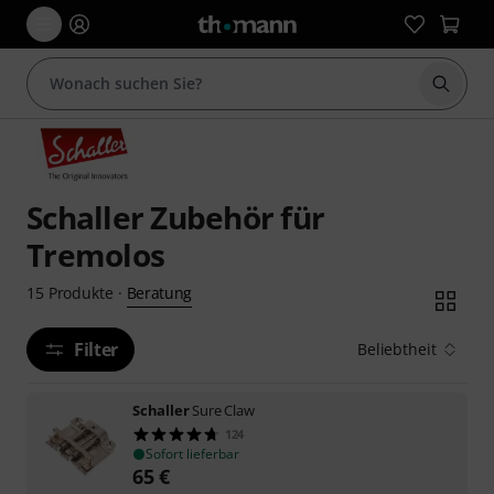
Suche 
Schaller Zubehör für
Tremolos
Beratung
15
Produkte
·
Filter
Beliebtheit
Schaller
Sure Claw
124
Sofort lieferbar
65
€