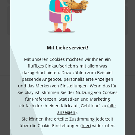
Schaller
Locking Nut R2 BC
46
Sofort lieferbar
36
€
Mit Liebe serviert!
Kostenloser Versand ab 29 €
Alle Preise inkl. MwSt.
Mit unseren Cookies möchten wir Ihnen ein
fluffiges Einkaufserlebnis mit allem was
dazugehört bieten. Dazu zählen zum Beispiel
passende Angebote, personalisierte Anzeigen
und das Merken von Einstellungen. Wenn das für
Gefällt Ihnen, was Sie sehen?
Sie okay ist, stimmen Sie der Nutzung von Cookies
für Präferenzen, Statistiken und Marketing
Teilen
Hilfe & Feedback
einfach durch einen Klick auf „Geht klar“ zu (
alle
anzeigen
).
Sie können Ihre erteilte Zustimmung jederzeit
über die Cookie-Einstellungen (
hier
) widerrufen.