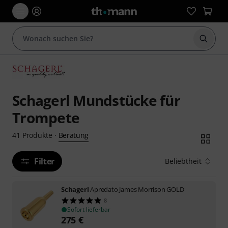
Suche 
Schagerl Mundstücke für
Trompete
Beratung
41
Produkte
·
Filter
Beliebtheit
Schagerl
Apredato James Morrison GOLD
8
Sofort lieferbar
275
€