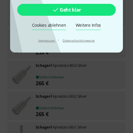
Schagerl
Apredato BG1 Gold
Geht klar
Sofort lieferbar
315
€
Cookies ablehnen
Weitere Infos
Schagerl
Apredato 1C Silver
·
Impressum
Datenschutzhinweise
2
Sofort lieferbar
235
€
Schagerl
Apredato BG3 Silver
Sofort lieferbar
265
€
Schagerl
Apredato BG2 Silver
Sofort lieferbar
265
€
Schagerl
Apredato BG1 Silver