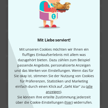
Schagerl
Apredato BG3 Gold
Sofort lieferbar
315
€
Schagerl
Apredato SG2 Gold
Mit Liebe serviert!
1
Sofort lieferbar
Mit unseren Cookies möchten wir Ihnen ein
275
€
fluffiges Einkaufserlebnis mit allem was
dazugehört bieten. Dazu zählen zum Beispiel
Schagerl
Apredato 7C Gold
passende Angebote, personalisierte Anzeigen
Sofort lieferbar
und das Merken von Einstellungen. Wenn das für
275
€
Sie okay ist, stimmen Sie der Nutzung von Cookies
für Präferenzen, Statistiken und Marketing
Schagerl
Apredato SG1 Silver
einfach durch einen Klick auf „Geht klar“ zu (
alle
2
anzeigen
).
Sofort lieferbar
Sie können Ihre erteilte Zustimmung jederzeit
235
€
über die Cookie-Einstellungen (
hier
) widerrufen.