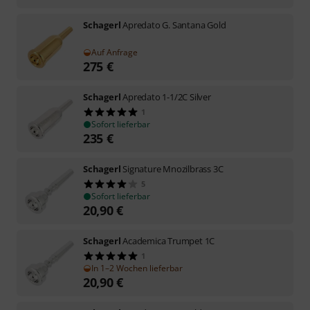
Schagerl
Apredato G. Santana Gold
Auf Anfrage
275
€
Schagerl
Apredato 1-1/2C Silver
1
Sofort lieferbar
235
€
Schagerl
Signature Mnozilbrass 3C
5
Sofort lieferbar
20,90
€
Schagerl
Academica Trumpet 1C
1
In 1–2 Wochen lieferbar
20,90
€