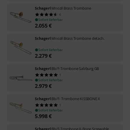
Schagerl
Mnozil Brass Trombone
6
Sofort lieferbar
2.055
€
Schagerl
Mnozil Brass Trombone detach.
Sofort lieferbar
2.279
€
Schagerl
Bb/F-Trombone Salzburg GB
1
Sofort lieferbar
2.979
€
Schagerl
Bb/F- Trombone KISSBONE X
1
Sofort lieferbar
5.998
€
Schagerl
Bb/F-Trombone X-Bone Screwable