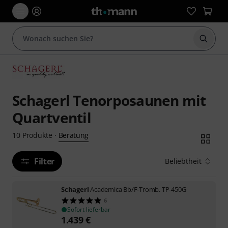
Suche 
Schagerl Tenorposaunen mit
Quartventil
Beratung
10
Produkte
·
Filter
Beliebtheit
Schagerl
Academica Bb/F-Tromb. TP-450G
6
Sofort lieferbar
1.439
€