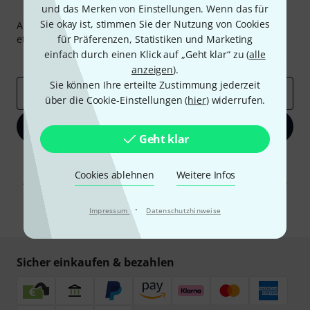
Thomann Newsletter
und das Merken von Einstellungen. Wenn das für
Sie okay ist, stimmen Sie der Nutzung von Cookies
Abonniere den Thomann Newsletter und gewinne mit
etwas Glück einen von
für Präferenzen, Statistiken und Marketing
50 Gutscheinen
über jeweils
50€
!
einfach durch einen Klick auf „Geht klar“ zu (
alle
Inspirierende Beiträge
Deals
Thomann Insights
anzeigen
).
Sie können Ihre erteilte Zustimmung jederzeit
E-Mail-Adresse
*
über die Cookie-Einstellungen (
hier
) widerrufen.
Jetzt anmelden
Geht klar
Mit Klick auf „Jetzt anmelden“ stimmen Sie dem Erhalt von E-Mail-
Werbung und einer Messung des E-Mail-Nutzungsverhaltens zu. Die
Cookies ablehnen
Weitere Infos
Abmeldung ist jederzeit möglich. Weitere Informationen finden Sie in
unseren
Datenschutzhinweisen
.
·
Impressum
Datenschutzhinweise
* Pflichtfeld
Sicher einkaufen & bezahlen