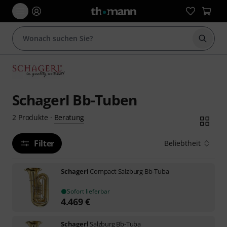
Suche 
Schagerl Bb-Tuben
Beratung
2
Produkte
·
Filter
Beliebtheit
Schagerl
Compact Salzburg Bb-Tuba
Sofort lieferbar
4.469
€
Schagerl
Salzburg Bb-Tuba