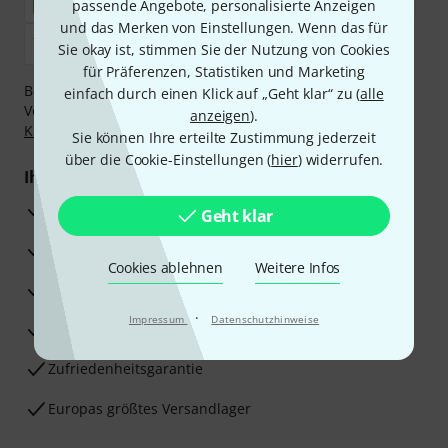
passende Angebote, personalisierte Anzeigen
und das Merken von Einstellungen. Wenn das für
Sie okay ist, stimmen Sie der Nutzung von Cookies
für Präferenzen, Statistiken und Marketing
Bezahlen Sie vertraulich und sicher per Nachnahme,
einfach durch einen Klick auf „Geht klar“ zu (
alle
Vorkasse, PayPal, Amazon Pay,
Klarna Sofort bezahlen
,
anzeigen
).
Klarna Ratenzahlung
oder Kreditkarte.
Sie können Ihre erteilte Zustimmung jederzeit
über die Cookie-Einstellungen (
hier
) widerrufen.
Ihre Vorteile
3 Jahre Thomann Garantie
Geht klar
30 Tage Money-Back-Garantie
Cookies ablehnen
Weitere Infos
Reparaturservice
·
Impressum
Datenschutzhinweise
Beratung durch Fachexperten
Zufriedenheitsgarantie
Europas größtes Versandlager