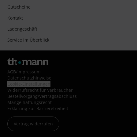
Gutscheine
Kontakt
Ladengeschäft
Service im Überblick
AGB
/
Impressum
Datenschutzhinweise
Cookie-Einstellungen
Widerrufsrecht für Verbraucher
Bestellvorgang/Vertragsabschluss
Mängelhaftungsrecht
Erklärung zur Barrierefreiheit
Vertrag widerrufen