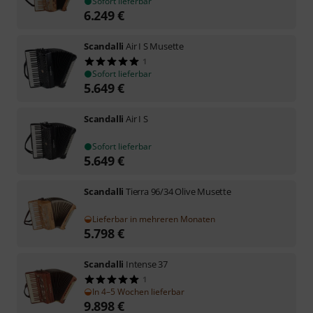
Sofort lieferbar
6.249
€
Scandalli
Air I S Musette
1
Sofort lieferbar
5.649
€
Scandalli
Air I S
Sofort lieferbar
5.649
€
Scandalli
Tierra 96/34 Olive Musette
Lieferbar in mehreren Monaten
5.798
€
Scandalli
Intense 37
1
In 4–5 Wochen lieferbar
9.898
€