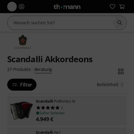
Suche 
Scandalli Akkordeons
Beratung
27
Produkte
·
Filter
Beliebtheit
Scandalli
Polifonico IX
2
Sofort lieferbar
4.949
€
Scandalli
Air I