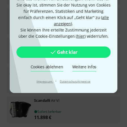
Sie okay ist, stimmen Sie der Nutzung von Cookies
für Präferenzen, Statistiken und Marketing
Scandalli
Tierra 96/37 Olive Musette
einfach durch einen Klick auf „Geht klar“ zu (
alle
Sofort lieferbar
anzeigen
).
6.249
€
Sie können Ihre erteilte Zustimmung jederzeit
über die Cookie-Einstellungen (
hier
) widerrufen.
Scandalli
Super VI B-Stock
Geht klar
Sofort lieferbar
8.990
€
Cookies ablehnen
Weitere Infos
Scandalli
Air III 120 B-Stock
·
Impressum
Datenschutzhinweise
Sofort lieferbar
7.899
€
Scandalli
Air VI
Sofort lieferbar
11.898
€