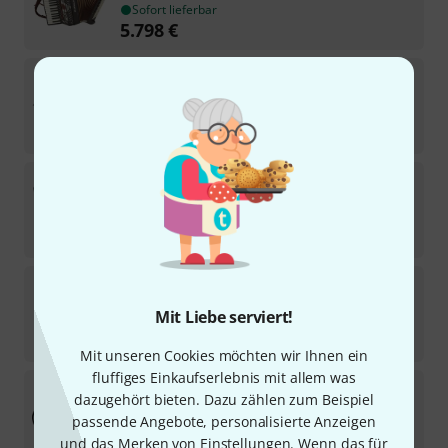
Sofort lieferbar
5.798
€
Scandalli
Super VI
1
Sofort lieferbar
9.649
€
Scandalli
Air III
1
Sofort lieferbar
8.498
€
Scandalli
Super L
Mit Liebe serviert!
Sofort lieferbar
8.149
€
Mit unseren Cookies möchten wir Ihnen ein
fluffiges Einkaufserlebnis mit allem was
Scandalli
Air V
dazugehört bieten. Dazu zählen zum Beispiel
1
passende Angebote, personalisierte Anzeigen
Sofort lieferbar
und das Merken von Einstellungen. Wenn das für
10.198
€