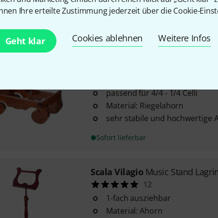
Material: Ahorn
nnen Ihre erteilte Zustimmung jederzeit über die Cookie-Einst
Notenauflage in Form einer Le
Sofort lieferbar
Cookies ablehnen
Weitere Infos
Geht klar
Scala Vilagio
Wooden Cello Sta
3
passend für 4/4 - 1/4 Celli
Material: Riegelahorn
sehr stabile und hochwertige
Sofort lieferbar
Scala Vilagio
Music Stand Lagr
12
1-fach ausziehbar
Material: Ahorn