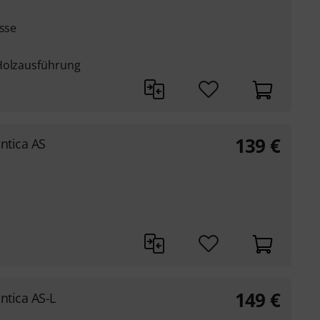
ässe
 Holzausführung
139
€
ntica AS
149
€
tica AS-L