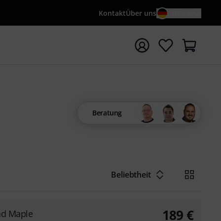
Kontakt
Über uns
DE / €
e mit Suchwort {searchTerm} starten
Beratung
Beliebtheit
189
€
nd Maple