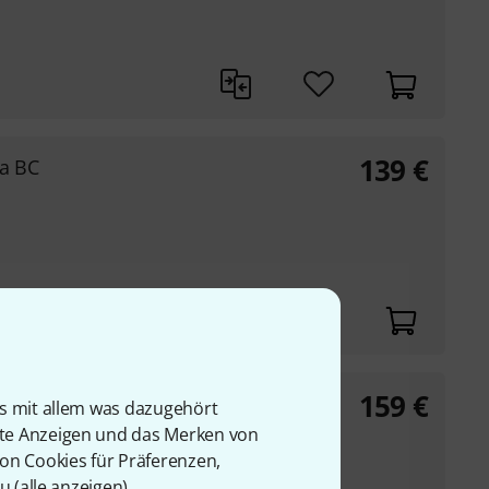
139
€
ta BC
159
€
ima BK
is mit allem was dazugehört
rte Anzeigen und das Merken von
von Cookies für Präferenzen,
u (
alle anzeigen
).