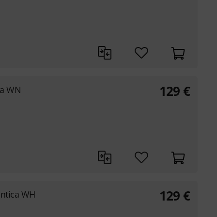
129
€
ta WN
129
€
ntica WH