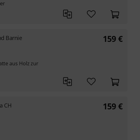
ier
159
€
nd Barnie
atte aus Holz zur
159
€
ta CH