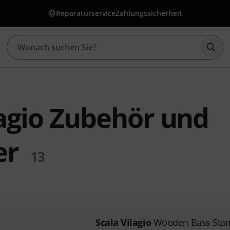
Reparaturservice
Zahlungssicherheit
Such
lagio Zubehör und
er
13
Scala Vilagio
Wooden Bass Sta