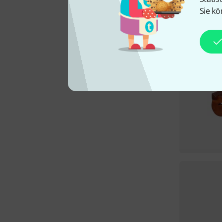
Sie kö