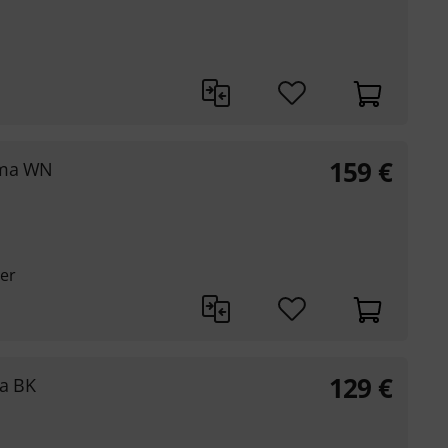
159
€
ima WN
ier
129
€
ta BK