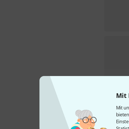
Mit 
Mit un
biete
Einste
Statis