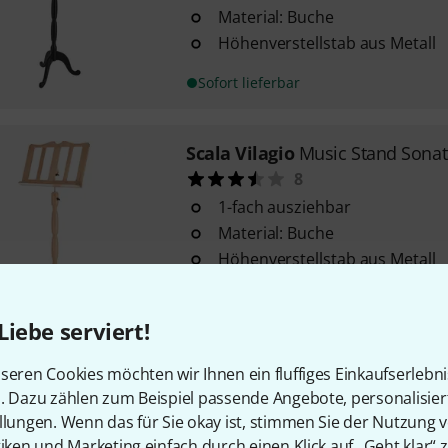
Material: Buche
Höhenverstellstab aus Metall
Sofort lieferbar
Scala Vilagio
Music Stand Sona
8
1-fach ausziehbar
Material: Buche
Höhenverstellstab aus Metall
Sofort lieferbar
Liebe serviert!
Scala Vilagio
Music Stand Lagr
seren Cookies möchten wir Ihnen ein fluffiges Einkaufserlebn
9
n. Dazu zählen zum Beispiel passende Angebote, personalisie
llungen. Wenn das für Sie okay ist, stimmen Sie der Nutzung 
1-fach ausziehbar
tiken und Marketing einfach durch einen Klick auf „Geht klar“ z