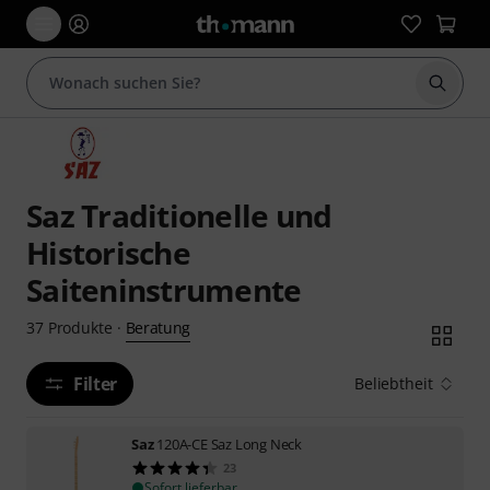
Suche 
Saz Traditionelle und
Historische
Saiteninstrumente
Beratung
37
Produkte
·
Filter
Beliebtheit
Saz
120A-CE Saz Long Neck
23
Sofort lieferbar