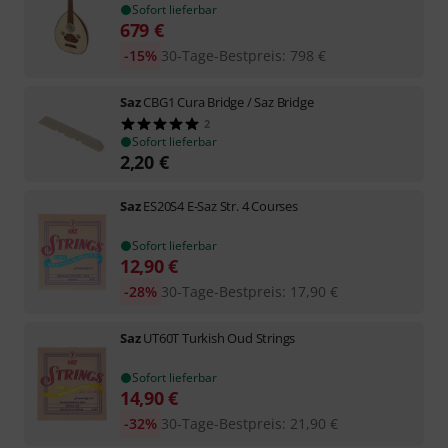
Sofort lieferbar
679
€
-15%
30-Tage-Bestpreis
:
798
€
Saz
CBG1 Cura Bridge / Saz Bridge
2
Sofort lieferbar
2,20
€
Saz
ES20S4 E-Saz Str. 4 Courses
Sofort lieferbar
12,90
€
-28%
30-Tage-Bestpreis
:
17,90
€
Saz
UT60T Turkish Oud Strings
Sofort lieferbar
14,90
€
-32%
30-Tage-Bestpreis
:
21,90
€