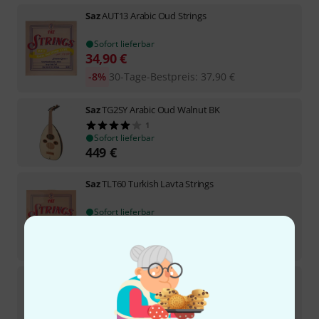
Saz
AUT13 Arabic Oud Strings
Sofort lieferbar
34,90
€
-8%
30-Tage-Bestpreis
:
37,90
€
Saz
TG2SY Arabic Oud Walnut BK
1
Sofort lieferbar
449
€
Saz
TLT60 Turkish Lavta Strings
Sofort lieferbar
14,90
€
-32%
30-Tage-Bestpreis
:
21,90
€
Saz
720B Cura Pegs Set Hornbeam
3
Sofort lieferbar