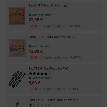
Saz
QUT60 Iraqi Oud Strings
Sofort lieferbar
22,90
€
-21%
30-Tage-Bestpreis
:
28,90
€
Saz
KT3C20S Turk. Kemane Str. BE
Sofort lieferbar
12,90
€
-24%
30-Tage-Bestpreis
:
16,90
€
Saz
730AP Oud Pegs Set PVC
3
Sofort lieferbar
8,80
€
-11%
30-Tage-Bestpreis
:
9,90
€
Saz
LT110B Turkish Oud Pro Wn/Ma
1