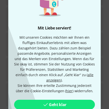
6,90
€
Saz
CT18C Cura Standard Strings
1
Sofort lieferbar
4,90
€
Mit Liebe serviert!
Saz
CTB20E Cura Extra Str. Silver
Mit unseren Cookies möchten wir Ihnen ein
1
fluffiges Einkaufserlebnis mit allem was
Sofort lieferbar
dazugehört bieten. Dazu zählen zum Beispiel
6,40
€
passende Angebote, personalisierte Anzeigen
und das Merken von Einstellungen. Wenn das für
Saz
KT25BC Kemence Str. LP Silver
Sie okay ist, stimmen Sie der Nutzung von Cookies
für Präferenzen, Statistiken und Marketing
Sofort lieferbar
einfach durch einen Klick auf „Geht klar“ zu (
alle
6,90
€
anzeigen
).
Sie können Ihre erteilte Zustimmung jederzeit
Saz
CT20C Cura Standard Strings
über die Cookie-Einstellungen (
hier
) widerrufen.
1
Sofort lieferbar
4,90
€
Geht klar