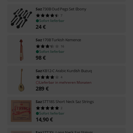
Saz
730B Oud Pegs Set Ebony
7
Sofort lieferbar
24
€
Saz
170B Turkish Kemence
16
Sofort lieferbar
98
€
Saz
KB12-C Arabic Kurdish Buzuq
4
Lieferbar in mehreren Monaten
289
€
Saz
STT18S Short Neck Saz Strings
2
Sofort lieferbar
14,90
€
Saz
STT20L Long Neck Saz Strings