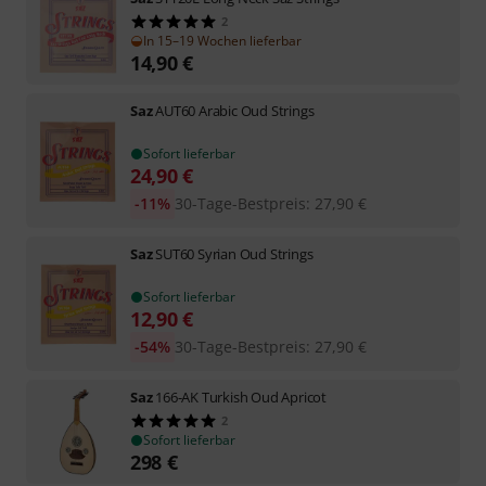
2
In 15–19 Wochen lieferbar
14,90
€
Saz
AUT60 Arabic Oud Strings
Sofort lieferbar
24,90
€
-11%
30-Tage-Bestpreis
:
27,90
€
Saz
SUT60 Syrian Oud Strings
Sofort lieferbar
12,90
€
-54%
30-Tage-Bestpreis
:
27,90
€
Saz
166-AK Turkish Oud Apricot
2
Sofort lieferbar
298
€