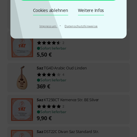
Saz
KT25C Kemence Strings LP
Cookies ablehnen
Weitere Infos
Sofort lieferbar
3,90
€
·
Impressum
Datenschutzhinweise
Saz
CTB18C Cura Std. Str. Silver
2
Sofort lieferbar
5,50
€
Saz
TG4D Arabic Oud Linden
4
Sofort lieferbar
369
€
Saz
KT25BCT Kemence Str. BE Silver
2
Sofort lieferbar
9,90
€
Saz
DST22C Divan Saz Standard Str.