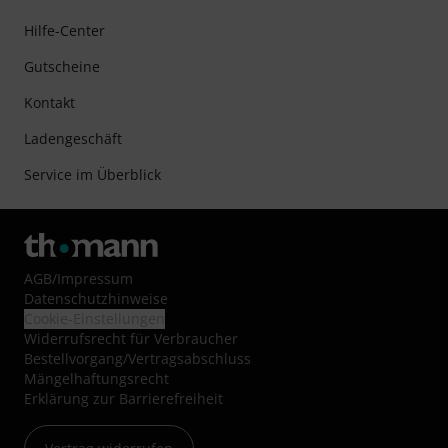
Hilfe-Center
Gutscheine
Kontakt
Ladengeschäft
Service im Überblick
AGB
/
Impressum
Datenschutzhinweise
Cookie-Einstellungen
Widerrufsrecht für Verbraucher
Bestellvorgang/Vertragsabschluss
Mängelhaftungsrecht
Erklärung zur Barrierefreiheit