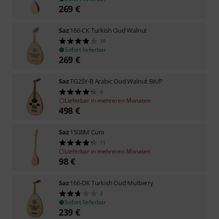
269
€
Saz
166-CK Turkish Oud Walnut
10
Sofort lieferbar
269
€
Saz
TG2SY-B Arabic Oud Walnut BK/P
4
Lieferbar in mehreren Monaten
498
€
Saz
150BM Cura
11
Lieferbar in mehreren Monaten
98
€
Saz
166-DK Turkish Oud Mulberry
3
Sofort lieferbar
239
€