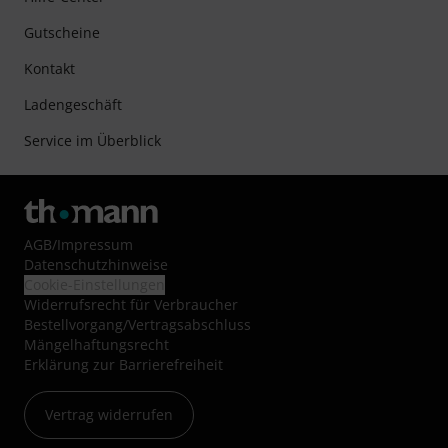
Gutscheine
Kontakt
Ladengeschäft
Service im Überblick
AGB
/
Impressum
Datenschutzhinweise
Cookie-Einstellungen
Widerrufsrecht für Verbraucher
Bestellvorgang/Vertragsabschluss
Mängelhaftungsrecht
Erklärung zur Barrierefreiheit
Vertrag widerrufen