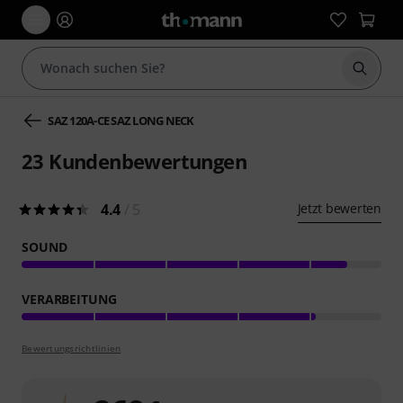
Suche 
SAZ 120A-CE SAZ LONG NECK
23
Kundenbewertungen
4.4
/ 5
Jetzt bewerten
SOUND
VERARBEITUNG
Bewertungsrichtlinien