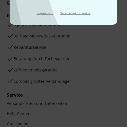
Klarna Ratenzahlung
oder Kreditkarte.
·
Impressum
Datenschutzhinweise
Ihre Vorteile
3 Jahre Thomann Garantie
30 Tage Money-Back-Garantie
Reparaturservice
Beratung durch Fachexperten
Zufriedenheitsgarantie
Europas größtes Versandlager
Service
Versandkosten und Lieferzeiten
Hilfe-Center
Gutscheine