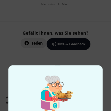
Alle Preise inkl. MwSt.
Gefällt Ihnen, was Sie sehen?
Teilen
Hilfe & Feedback
Thomann Newsletter
Abonniere den Thomann Newsletter und gewinne mit
etwas Glück einen von
50 Gutscheinen
über jeweils
50€
!
Inspirierende Beiträge
Deals
Thomann Insights