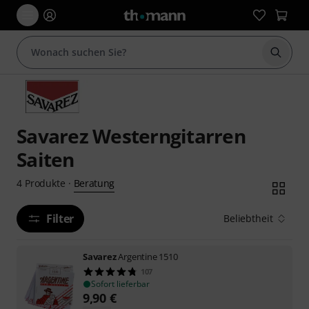
Suche 
Savarez Westerngitarren
Saiten
Beratung
4
Produkte
·
Filter
Beliebtheit
Savarez
Argentine 1510
107
Sofort lieferbar
9,90
€