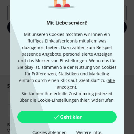
E-Mail-Adresse
*
Mit Liebe serviert!
Jetzt anmelden
Mit unseren Cookies möchten wir Ihnen ein
fluffiges Einkaufserlebnis mit allem was
Mit Klick auf „Jetzt anmelden“ stimmen Sie dem Erhalt von E-Mail-
Werbung und einer Messung des E-Mail-Nutzungsverhaltens zu. Die
dazugehört bieten. Dazu zählen zum Beispiel
Abmeldung ist jederzeit möglich. Weitere Informationen finden Sie in
passende Angebote, personalisierte Anzeigen
unseren
Datenschutzhinweisen
.
und das Merken von Einstellungen. Wenn das für
* Pflichtfeld
Sie okay ist, stimmen Sie der Nutzung von Cookies
für Präferenzen, Statistiken und Marketing
einfach durch einen Klick auf „Geht klar“ zu (
alle
Sicher einkaufen & bezahlen
anzeigen
).
Sie können Ihre erteilte Zustimmung jederzeit
über die Cookie-Einstellungen (
hier
) widerrufen.
Geht klar
Bezahlen Sie vertraulich und sicher per Nachnahme,
Vorkasse, PayPal, Amazon Pay,
Klarna Sofort bezahlen
,
Cookies ablehnen
Weitere Infos