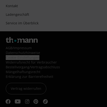
Kontakt
Ladengeschäft
Service im Überblick
AGB
/
Impressum
Datenschutzhinweise
Cookie-Einstellungen
Widerrufsrecht für Verbraucher
Bestellvorgang/Vertragsabschluss
Mängelhaftungsrecht
Erklärung zur Barrierefreiheit
Vertrag widerrufen