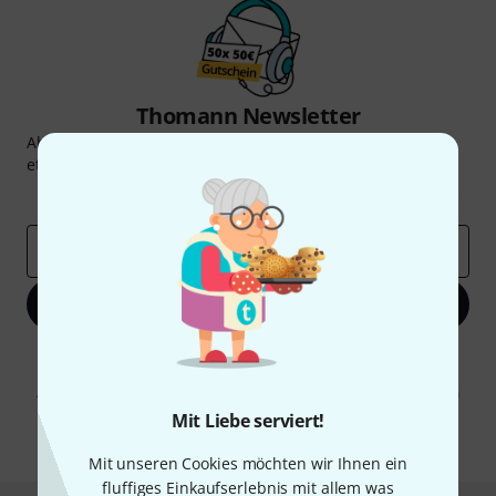
Thomann Newsletter
Abonniere den Thomann Newsletter und gewinne mit
etwas Glück einen von
50 Gutscheinen
über jeweils
50€
!
Inspirierende Beiträge
Deals
Thomann Insights
E-Mail-Adresse
*
Jetzt anmelden
Mit Klick auf „Jetzt anmelden“ stimmen Sie dem Erhalt von E-Mail-
Werbung und einer Messung des E-Mail-Nutzungsverhaltens zu. Die
Abmeldung ist jederzeit möglich. Weitere Informationen finden Sie in
unseren
Datenschutzhinweisen
.
Mit Liebe serviert!
* Pflichtfeld
Mit unseren Cookies möchten wir Ihnen ein
fluffiges Einkaufserlebnis mit allem was