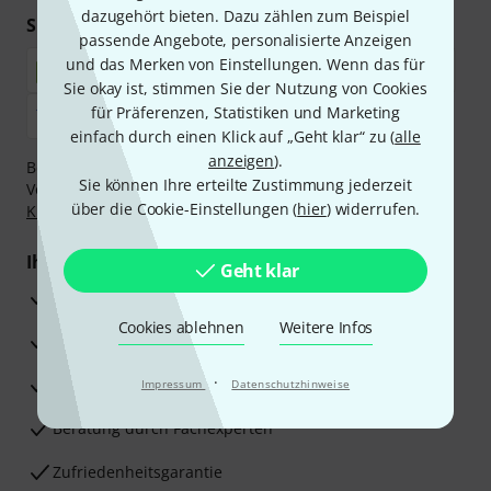
dazugehört bieten. Dazu zählen zum Beispiel
Sicher einkaufen & bezahlen
passende Angebote, personalisierte Anzeigen
und das Merken von Einstellungen. Wenn das für
Sie okay ist, stimmen Sie der Nutzung von Cookies
für Präferenzen, Statistiken und Marketing
einfach durch einen Klick auf „Geht klar“ zu (
alle
anzeigen
).
Bezahlen Sie vertraulich und sicher per Nachnahme,
Sie können Ihre erteilte Zustimmung jederzeit
Vorkasse, PayPal, Amazon Pay,
Klarna Sofort bezahlen
,
über die Cookie-Einstellungen (
hier
) widerrufen.
Klarna Ratenzahlung
oder Kreditkarte.
Ihre Vorteile
Geht klar
3 Jahre Thomann Garantie
Cookies ablehnen
Weitere Infos
30 Tage Money-Back-Garantie
·
Reparaturservice
Impressum
Datenschutzhinweise
Beratung durch Fachexperten
Zufriedenheitsgarantie