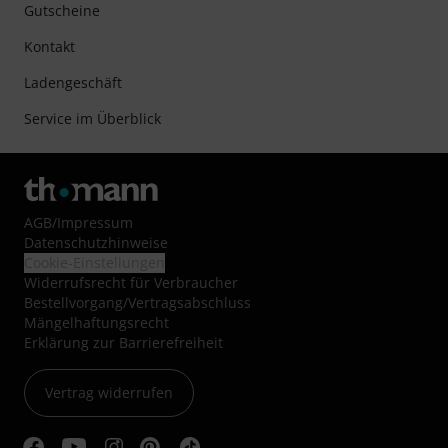
Gutscheine
Kontakt
Ladengeschäft
Service im Überblick
AGB
/
Impressum
Datenschutzhinweise
Cookie-Einstellungen
Widerrufsrecht für Verbraucher
Bestellvorgang/Vertragsabschluss
Mängelhaftungsrecht
Erklärung zur Barrierefreiheit
Vertrag widerrufen