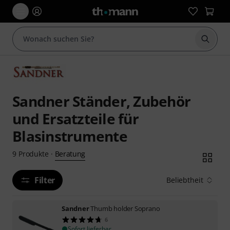
Suche 
Sandner Ständer, Zubehör
und Ersatzteile für
Blasinstrumente
Beratung
9
Produkte
·
Filter
Beliebtheit
Sandner
Thumb holder Soprano
6
Sofort lieferbar