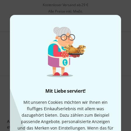
Kostenloser Versand ab 29 €
Alle Preise inkl. MwSt.
Gefällt Ihnen, was Sie sehen?
Teilen
Hilfe & Feedback
Mit Liebe serviert!
Mit unseren Cookies möchten wir Ihnen ein
fluffiges Einkaufserlebnis mit allem was
Thomann Newsletter
dazugehört bieten. Dazu zählen zum Beispiel
Abonniere den Thomann Newsletter und gewinne mit
passende Angebote, personalisierte Anzeigen
etwas Glück einen von
50 Gutscheinen
über jeweils
50€
!
und das Merken von Einstellungen. Wenn das für