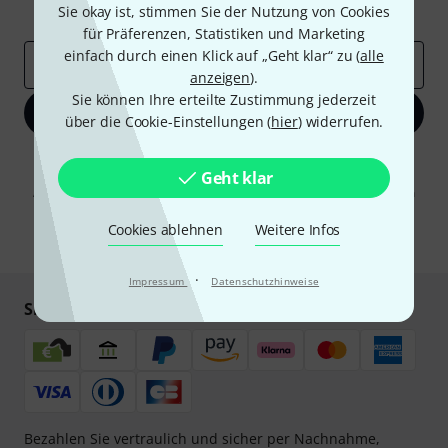
Sie okay ist, stimmen Sie der Nutzung von Cookies
Inspirierende Beiträge
Deals
Thomann Insights
für Präferenzen, Statistiken und Marketing
einfach durch einen Klick auf „Geht klar“ zu (
alle
E-Mail-Adresse
*
anzeigen
).
Sie können Ihre erteilte Zustimmung jederzeit
Jetzt anmelden
über die Cookie-Einstellungen (
hier
) widerrufen.
Mit Klick auf „Jetzt anmelden“ stimmen Sie dem Erhalt von E-Mail-
Geht klar
Werbung und einer Messung des E-Mail-Nutzungsverhaltens zu. Die
Abmeldung ist jederzeit möglich. Weitere Informationen finden Sie in
unseren
Datenschutzhinweisen
.
Cookies ablehnen
Weitere Infos
* Pflichtfeld
·
Impressum
Datenschutzhinweise
Sicher einkaufen & bezahlen
Bezahlen Sie vertraulich und sicher per Nachnahme,