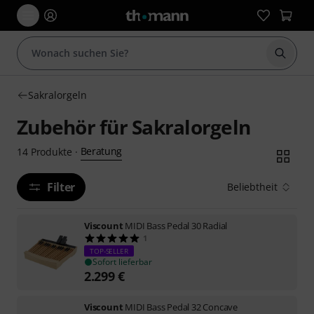
Suche 
Sakralorgeln
Zubehör für Sakralorgeln
Beratung
14
Produkte
·
Filter
Beliebtheit
Viscount
MIDI Bass Pedal 30 Radial
1
TOP-SELLER
Sofort lieferbar
2.299
€
Viscount
MIDI Bass Pedal 32 Concave