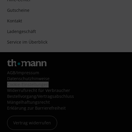
Gutscheine
Kontakt
Ladengeschäft
Service im Überblick
AGB
/
Impressum
Datenschutzhinweise
Cookie-Einstellungen
Widerrufsrecht für Verbraucher
Bestellvorgang/Vertragsabschluss
Mängelhaftungsrecht
Erklärung zur Barrierefreiheit
Vertrag widerrufen