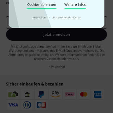
etwas Glück einen von
50 Gutscheinen
über jeweils
50€
!
Cookies ablehnen
Weitere Infos
Inspirierende Beiträge
Deals
Thomann Insights
·
Impressum
Datenschutzhinweise
E-Mail-Adresse
*
Jetzt anmelden
Mit Klick auf „Jetzt anmelden“ stimmen Sie dem Erhalt von E-Mail-
Werbung und einer Messung des E-Mail-Nutzungsverhaltens zu. Die
Abmeldung ist jederzeit möglich. Weitere Informationen finden Sie in
unseren
Datenschutzhinweisen
.
* Pflichtfeld
Sicher einkaufen & bezahlen