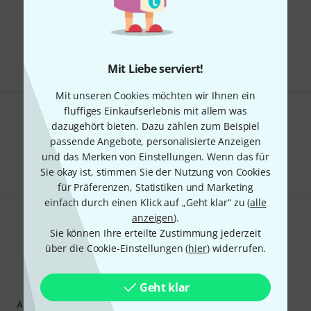
Kostenloser Versand ab 29 €
Alle Preise inkl. MwSt.
Mit Liebe serviert!
Mit unseren Cookies möchten wir Ihnen ein
fluffiges Einkaufserlebnis mit allem was
Gefällt Ihnen, was Sie sehen?
dazugehört bieten. Dazu zählen zum Beispiel
passende Angebote, personalisierte Anzeigen
Teilen
Hilfe & Feedback
und das Merken von Einstellungen. Wenn das für
Sie okay ist, stimmen Sie der Nutzung von Cookies
für Präferenzen, Statistiken und Marketing
einfach durch einen Klick auf „Geht klar“ zu (
alle
anzeigen
).
Sie können Ihre erteilte Zustimmung jederzeit
über die Cookie-Einstellungen (
hier
) widerrufen.
Thomann Newsletter
Geht klar
Abonniere den Thomann Newsletter und gewinne mit