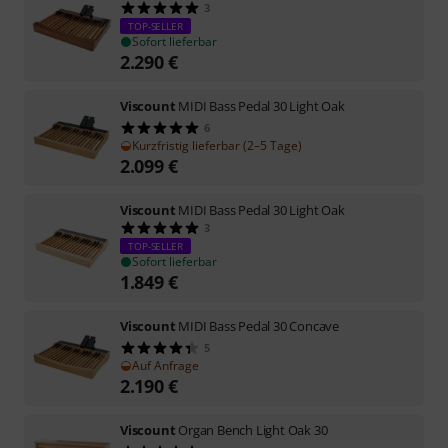
3
TOP-SELLER
Sofort lieferbar
2.290
€
Viscount
MIDI Bass Pedal 30 Light Oak
6
Kurzfristig lieferbar (2–5 Tage)
2.099
€
Viscount
MIDI Bass Pedal 30 Light Oak
3
TOP-SELLER
Sofort lieferbar
1.849
€
Viscount
MIDI Bass Pedal 30 Concave
5
Auf Anfrage
2.190
€
Viscount
Organ Bench Light Oak 30