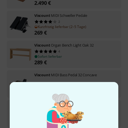
2.490
€
Viscount
MIDI Schweller Pedale
2
Kurzfristig lieferbar (2–5 Tage)
269
€
Viscount
Organ Bench Light Oak 32
4
Sofort lieferbar
289
€
Viscount
MIDI Bass Pedal 32 Concave
Kurzfristig lieferbar (2–5 Tage)
2.390
€
Viscount
MIDI Bass Pedal 32 Radial C.
1
Sofort lieferbar
3.450
€