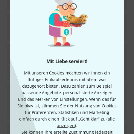
109
€
Teller
1N-5 Bass Tailpiece Pearwood
1
Mittelfristig lieferbar (ca. 1–2 Wochen)
129
€
Gewa
Tailpiece Double Bass HW 3/4
6
Sofort lieferbar
Mit Liebe serviert!
93
€
Mit unseren Cookies möchten wir Ihnen ein
-24%
UVP:
122
€
fluffiges Einkaufserlebnis mit allem was
dazugehört bieten. Dazu zählen zum Beispiel
Gewa
Tailgut Double Bass 1/2
passende Angebote, personalisierte Anzeigen
4
und das Merken von Einstellungen. Wenn das für
Sofort lieferbar
7,40
€
Sie okay ist, stimmen Sie der Nutzung von Cookies
für Präferenzen, Statistiken und Marketing
-25%
UVP:
9,83
€
einfach durch einen Klick auf „Geht klar“ zu (
alle
anzeigen
).
Scala Vilagio
Bass Tailpiece Maple No.3 4/4
Sie können Ihre erteilte Zustimmung jederzeit
1