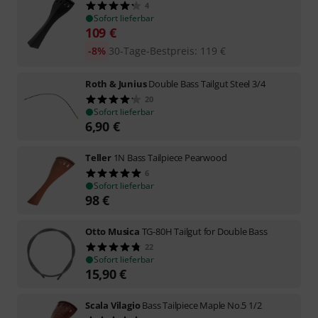
4
Sofort lieferbar
109
€
-8%
30-Tage-Bestpreis
:
119
€
Roth & Junius
Double Bass Tailgut Steel 3/4
20
Sofort lieferbar
6,90
€
Teller
1N Bass Tailpiece Pearwood
6
Sofort lieferbar
98
€
Otto Musica
TG-80H Tailgut for Double Bass
22
Sofort lieferbar
15,90
€
Scala Vilagio
Bass Tailpiece Maple No.5 1/2