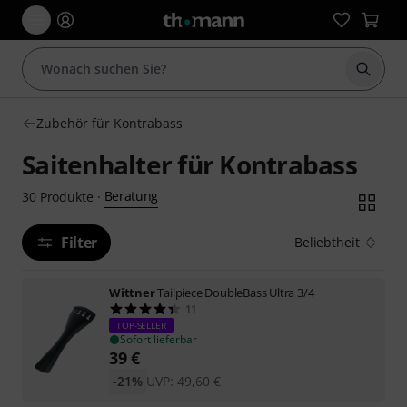
Suche 
Zubehör für Kontrabass
Saitenhalter für Kontrabass
Beratung
30
Produkte
·
Filter
Beliebtheit
Wittner
Tailpiece DoubleBass Ultra 3/4
11
TOP-SELLER
Sofort lieferbar
39
€
-21%
UVP:
49,60
€