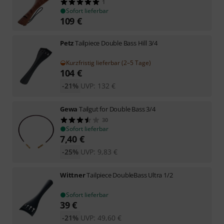
1
Sofort lieferbar
109
€
Petz
Tailpiece Double Bass Hill 3/4
Kurzfristig lieferbar (2–5 Tage)
104
€
-21%
UVP:
132
€
Gewa
Tailgut for Double Bass 3/4
30
Sofort lieferbar
7,40
€
-25%
UVP:
9,83
€
Wittner
Tailpiece DoubleBass Ultra 1/2
Sofort lieferbar
39
€
-21%
UVP:
49,60
€