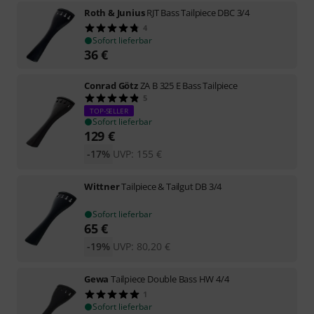
Roth & Junius
RJT Bass Tailpiece DBC 3/4
4
Sofort lieferbar
36
€
Conrad Götz
ZA B 325 E Bass Tailpiece
5
TOP-SELLER
Sofort lieferbar
129
€
-17%
UVP:
155
€
Wittner
Tailpiece & Tailgut DB 3/4
Sofort lieferbar
65
€
-19%
UVP:
80,20
€
Gewa
Tailpiece Double Bass HW 4/4
1
Sofort lieferbar