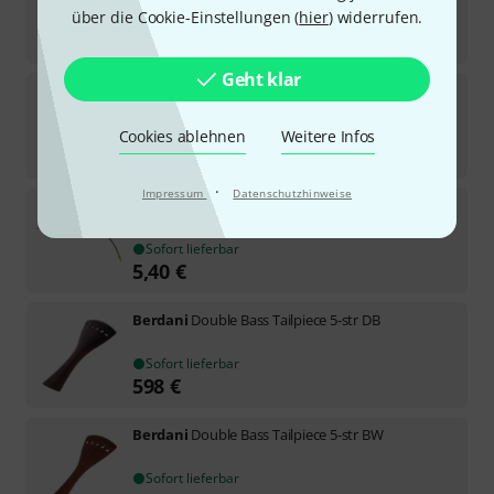
über die Cookie-Einstellungen (
hier
) widerrufen.
Sofort lieferbar
109
€
Geht klar
Teller
1 Bass Tailpiece Pearwood BK
1
Mittelfristig lieferbar (ca. 1–2 Wochen)
Cookies ablehnen
Weitere Infos
109
€
·
Impressum
Datenschutzhinweise
Roth & Junius
Double Bass Tailgut Steel 1/4
2
Sofort lieferbar
5,40
€
Berdani
Double Bass Tailpiece 5-str DB
Sofort lieferbar
598
€
Berdani
Double Bass Tailpiece 5-str BW
Sofort lieferbar