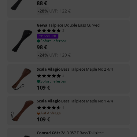
88
€
-28%
UVP:
122
€
Gewa
Tailpiece Double Bass Curved
3
TOP-SELLER
Sofort lieferbar
98
€
-24%
UVP:
129
€
Scala Vilagio
Bass Tailpiece Maple No.2 4/4
3
Sofort lieferbar
109
€
Scala Vilagio
Bass Tailpiece Maple No.1 4/4
4
Auf Anfrage
109
€
Conrad Götz
ZA B 357 E Bass Tailpiece