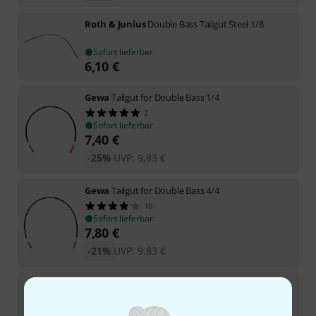
Roth & Junius
Double Bass Tailgut Steel 1/8
Sofort lieferbar
6,10
€
Gewa
Tailgut for Double Bass 1/4
2
Sofort lieferbar
7,40
€
-25%
UVP:
9,83
€
Gewa
Tailgut for Double Bass 4/4
10
Sofort lieferbar
7,80
€
-21%
UVP:
9,83
€
Scala Vilagio
Bass Tailpiece Maple No.4 3/4
3
Sofort lieferbar