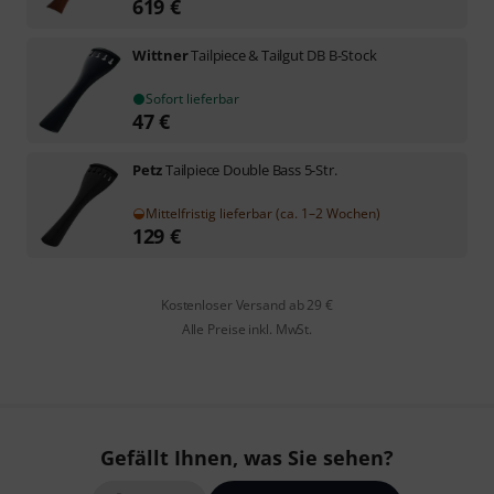
619
€
Wittner
Tailpiece & Tailgut DB B-Stock
Sofort lieferbar
47
€
Petz
Tailpiece Double Bass 5-Str.
Mittelfristig lieferbar (ca. 1–2 Wochen)
129
€
Kostenloser Versand ab 29 €
Alle Preise inkl. MwSt.
Gefällt Ihnen, was Sie sehen?