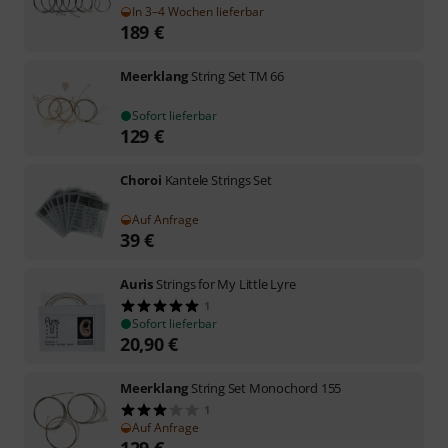
In 3–4 Wochen lieferbar
189
€
Meerklang
String Set TM 66
Sofort lieferbar
129
€
Choroi
Kantele Strings Set
Auf Anfrage
39
€
Auris
Strings for My Little Lyre
1
Sofort lieferbar
20,90
€
Meerklang
String Set Monochord 155
1
Auf Anfrage