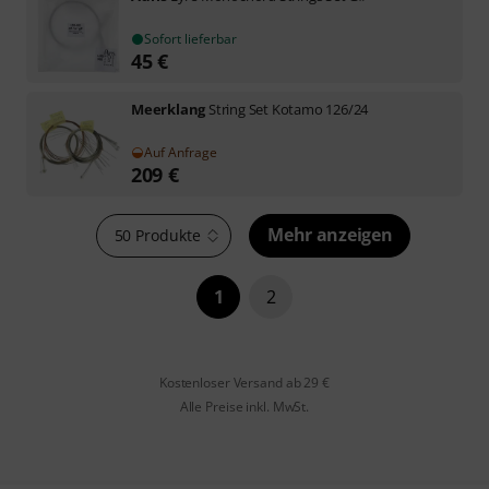
Sofort lieferbar
45
€
Meerklang
String Set Kotamo 126/24
Auf Anfrage
209
€
Mehr anzeigen
50 Produkte
1
2
Kostenloser Versand ab 29 €
Alle Preise inkl. MwSt.