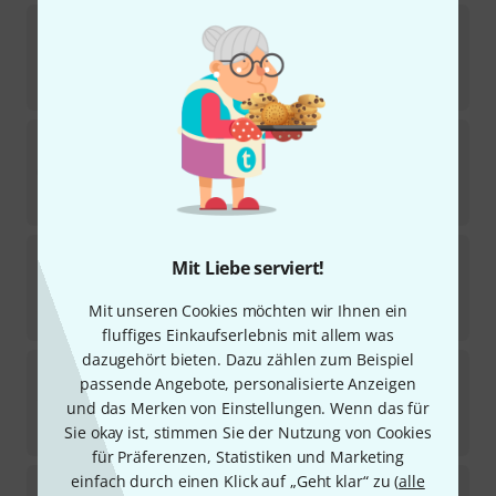
Allton
ZM-E1C Monochord String c
Sofort lieferbar
2,80
€
Meerklang
A 0,30 Steel String TM 106
Sofort lieferbar
7,90
€
Allton
ZMZ-ZMC2S String Set for ZMC2G
Mit Liebe serviert!
1
Sofort lieferbar
Mit unseren Cookies möchten wir Ihnen ein
74
€
fluffiges Einkaufserlebnis mit allem was
dazugehört bieten. Dazu zählen zum Beispiel
Choroi
Dolphin Lyre Strings Set
passende Angebote, personalisierte Anzeigen
und das Merken von Einstellungen. Wenn das für
Sofort lieferbar
17,90
€
Sie okay ist, stimmen Sie der Nutzung von Cookies
für Präferenzen, Statistiken und Marketing
einfach durch einen Klick auf „Geht klar“ zu (
alle
Äolis Klangspiele
Kalevala Set of Strings DT