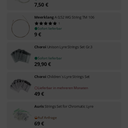
7,50
€
Meerklang
A 0,52 WG String TM 106
1
Sofort lieferbar
9
€
Choroi
Unison Lyre Strings Set Gr.3
Sofort lieferbar
29,90
€
Choroi
Children`s Lyre Strings Set
Lieferbar in mehreren Monaten
49
€
Auris
Strings Set for Chromatic Lyre
Auf Anfrage
69
€