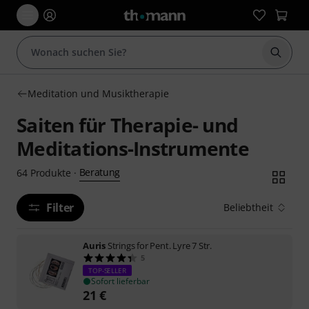
Suche 
Meditation und Musiktherapie
Saiten für Therapie- und
Meditations-Instrumente
Beratung
64
Produkte
·
Filter
Beliebtheit
Auris
Strings for Pent. Lyre 7 Str.
5
TOP-SELLER
Sofort lieferbar
21
€