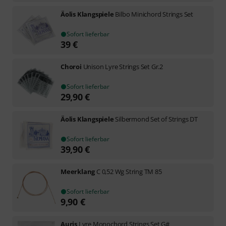
Äolis Klangspiele
Bilbo Minichord Strings Set
Sofort lieferbar
39
€
Choroi
Unison Lyre Strings Set Gr.2
Sofort lieferbar
29,90
€
Äolis Klangspiele
Silbermond Set of Strings DT
Sofort lieferbar
39,90
€
Meerklang
C 0,52 Wg String TM 85
Sofort lieferbar
9,90
€
Auris
Lyre Monochord Strings Set G#