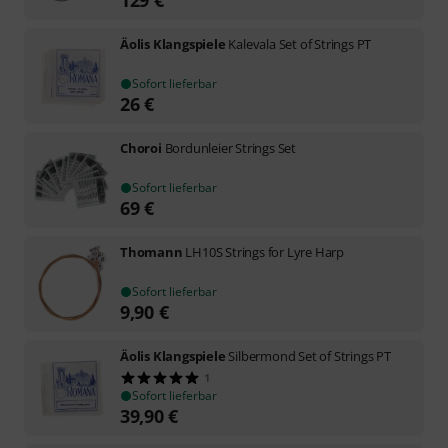
129
€
Äolis Klangspiele
Kalevala Set of Strings PT
Sofort lieferbar
26
€
Choroi
Bordunleier Strings Set
Sofort lieferbar
69
€
Thomann
LH10S Strings for Lyre Harp
Sofort lieferbar
9,90
€
Äolis Klangspiele
Silbermond Set of Strings PT
1
Sofort lieferbar
39,90
€