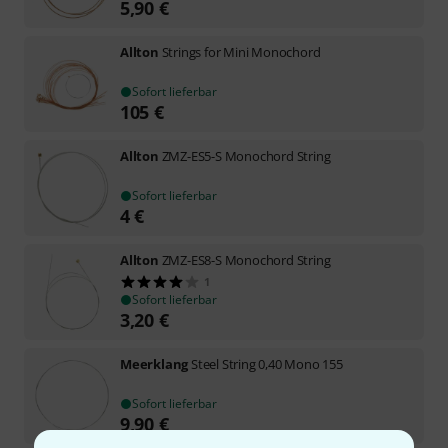
5,90
€
Allton
Strings for Mini Monochord
Sofort lieferbar
105
€
Allton
ZMZ-ES5-S Monochord String
Sofort lieferbar
4
€
Allton
ZMZ-ES8-S Monochord String
1
Sofort lieferbar
3,20
€
Meerklang
Steel String 0,40 Mono 155
Sofort lieferbar
9,90
€