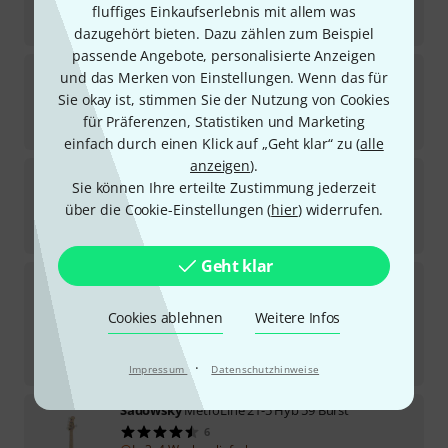
Sofort lieferbar
fluffiges Einkaufserlebnis mit allem was
1.069
€
dazugehört bieten. Dazu zählen zum Beispiel
passende Angebote, personalisierte Anzeigen
Sadowsky
MetroExp 21 Hyb PJ 5 Morado CH
und das Merken von Einstellungen. Wenn das für
Sie okay ist, stimmen Sie der Nutzung von Cookies
Auf Anfrage
für Präferenzen, Statistiken und Marketing
1.049
€
einfach durch einen Klick auf „Geht klar“ zu (
alle
anzeigen
).
Sadowsky
MetroLine 21 5 Vintage B-Stock
Sie können Ihre erteilte Zustimmung jederzeit
über die Cookie-Einstellungen (
hier
) widerrufen.
Sofort lieferbar
2.899
€
Geht klar
Sadowsky
MetroExp 21 Hyb PJ 5 R B-Stock
Cookies ablehnen
Weitere Infos
Sofort lieferbar
849
€
-6%
30-Tage-Bestpreis
:
899
€
·
Impressum
Datenschutzhinweise
Sadowsky
MetroLine 21-5 Hyb 59 Burst
6