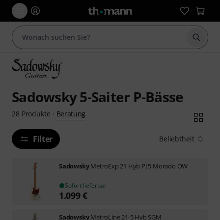
Suche 
Sadowsky 5-Saiter P-Bässe
Beratung
28
Produkte
·
Filter
Beliebtheit
Sadowsky
MetroExp 21 Hyb PJ 5 Morado OW
Sofort lieferbar
1.099
€
Sadowsky
MetroLine 21-5 Hyb SGM