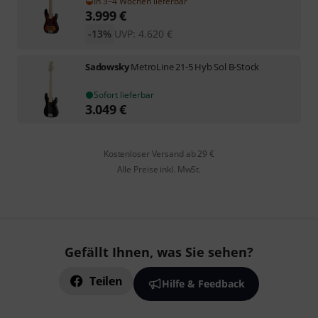
In 3–4 Wochen lieferbar
3.999
€
-13%
UVP:
4.620
€
Sadowsky
MetroLine 21-5 Hyb Sol B-Stock
Sofort lieferbar
3.049
€
Kostenloser Versand ab 29 €
Alle Preise inkl. MwSt.
Gefällt Ihnen, was Sie sehen?
Teilen
Hilfe & Feedback