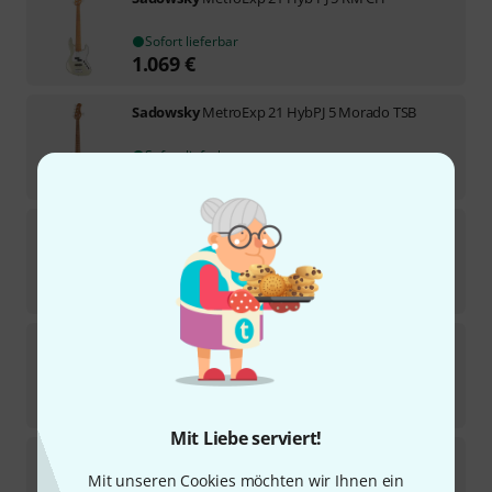
Sofort lieferbar
1.069
€
Sadowsky
MetroExp 21 HybPJ 5 Morado TSB
Sofort lieferbar
1.099
€
Sadowsky
MetroLine 21 5 Vintage PJ BK
1
Lieferbar im April 2027
4.199
€
Sadowsky
MetroExpress 20-Fret MO 5 CAR
In 3–4 Wochen lieferbar
999
€
Mit Liebe serviert!
Sadowsky
MetroExp 21 Hyb PJ 5 RM TSB
Mit unseren Cookies möchten wir Ihnen ein