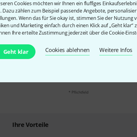
Teilen
Hilfe & Feedback
seren Cookies möchten wir Ihnen ein fluffiges Einkaufserlebn
n. Dazu zählen zum Beispiel passende Angebote, personalisie
llungen. Wenn das für Sie okay ist, stimmen Sie der Nutzung 
tiken und Marketing einfach durch einen Klick auf „Geht klar“ z
nnen Ihre erteilte Zustimmung jederzeit über die Cookie-Einst
Cookies ablehnen
Weitere Infos
Geht klar
E-Mail-Adresse
*
 gewinne mit etwas Glück
50€
!
Mit Klick auf „Jetzt anmelden“ stimmen
Nutzungsverhaltens zu. Die Abmeldung is
Datenschutzhinweisen
.
* Pflichtfeld
Ihre Vorteile