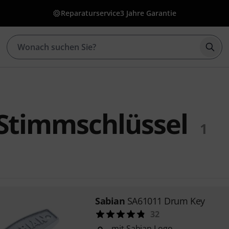
Reparaturservice
3 Jahre Garantie
Such
Stimmschlüssel
1
Sabian
SA61011 Drum Key
32
mit Sabian Logo