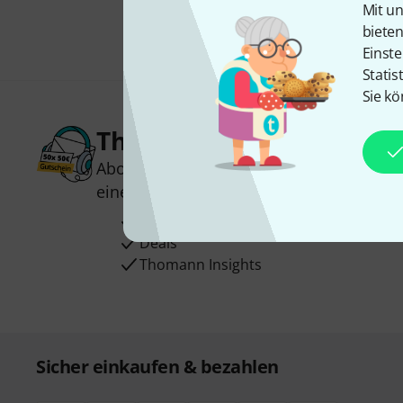
Mit un
biete
Einste
Statis
Sie kö
Thomann Newsletter
Abonniere den Thomann Newsletter und
einen von
50 Gutscheinen
über jeweils
Inspirierende Beiträge
Deals
Thomann Insights
Sicher einkaufen & bezahlen