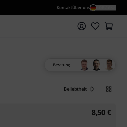
Kontakt
Über uns
DE / €
e mit Suchwort {searchTerm} starten
Beratung
Beliebtheit
8,50
€