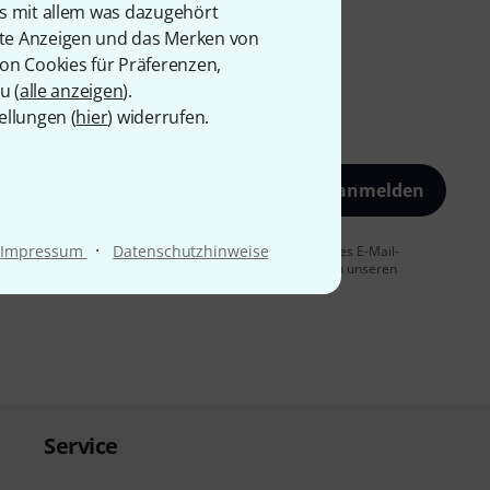
is mit allem was dazugehört
rte Anzeigen und das Merken von
von Cookies für Präferenzen,
u (
alle anzeigen
).
ellungen (
hier
) widerrufen.
Jetzt anmelden
·
Impressum
Datenschutzhinweise
 Sie dem Erhalt von E-Mail-Werbung und einer Messung des E-Mail-
t jederzeit möglich. Weitere Informationen finden Sie in unseren
Service