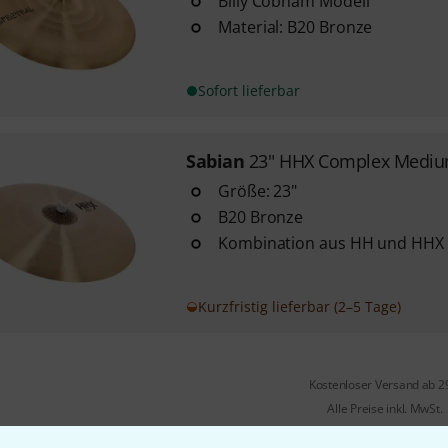
Billy Cobham Modell
Material: B20 Bronze
Sofort lieferbar
Sabian
23" HHX Complex Mediu
Größe: 23"
B20 Bronze
Kombination aus HH und HH
Kurzfristig lieferbar (2–5 Tage)
Kostenloser Versand ab 2
Alle Preise inkl. MwSt.