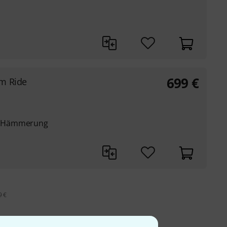
699
€
m Ride
X Hämmerung
9 €