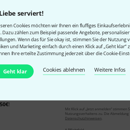
Liebe serviert!
Gefällt Ihnen, was Sie sehen?
seren Cookies möchten wir Ihnen ein fluffiges Einkaufserlebn
n. Dazu zählen zum Beispiel passende Angebote, personalisie
llungen. Wenn das für Sie okay ist, stimmen Sie der Nutzung 
Teilen
Hilfe & Feedback
tiken und Marketing einfach durch einen Klick auf „Geht klar“ z
nnen Ihre erteilte Zustimmung jederzeit über die Cookie-Einst
Cookies ablehnen
Weitere Infos
Geht klar
E-Mail-Adresse
*
 gewinne mit etwas Glück
50€
!
Mit Klick auf „Jetzt anmelden“ stimmen
Nutzungsverhaltens zu. Die Abmeldung is
Datenschutzhinweisen
.
* Pflichtfeld