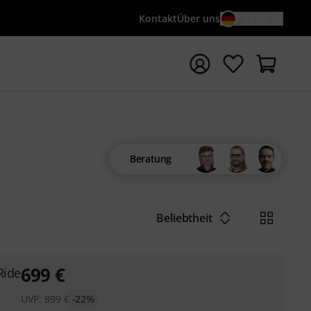
Kontakt
Über uns
DE / €
e mit Suchwort {searchTerm} starten
Beratung
Beliebtheit
699
€
Ride
UVP:
899
€
-22%