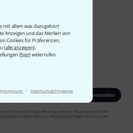
is mit allem was dazugehört
rte Anzeigen und das Merken von
von Cookies für Präferenzen,
u (
alle anzeigen
).
ellungen (
hier
) widerrufen.
·
Impressum
Datenschutzhinweise
Jetzt anmelden
 Sie dem Erhalt von E-Mail-Werbung und einer Messung des E-Mail-
t jederzeit möglich. Weitere Informationen finden Sie in unseren