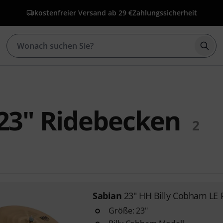
kostenfreier Versand ab 29 €
Zahlungssicherheit
Such
23" Ridebecken
2
Sabian
23" HH Billy Cobham LE 
Größe: 23"