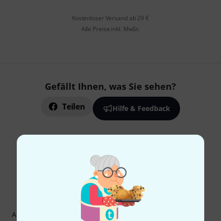
Kostenloser Versand ab 29 €
Alle Preise inkl. MwSt.
Gefällt Ihnen, was Sie sehen?
Teilen
Hilfe & Feedback
Thomann Newsletter
Abonniere den Thomann Newsletter und gewinne mit