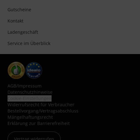
Gutscheine
Kontakt
Ladengeschäft
Service im Überblick
AGB
/
Impressum
Datenschutzhinweise
Cookie-Einstellungen
Widerrufsrecht für Verbraucher
Bestellvorgang/Vertragsabschluss
Mängelhaftungsrecht
Erklärung zur Barrierefreiheit
Vertrag widerrufen