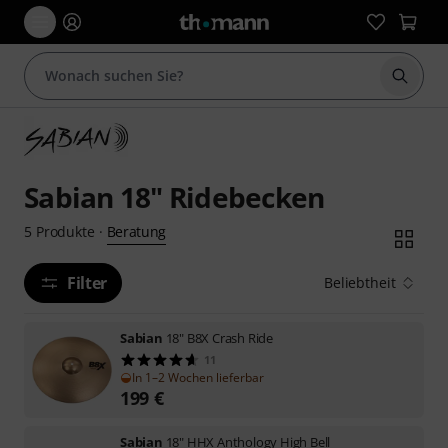
Suche 
Sabian 18" Ridebecken
Beratung
5
Produkte
·
Filter
Beliebtheit
Sabian
18" B8X Crash Ride
11
In 1–2 Wochen lieferbar
199
€
Sabian
18" HHX Anthology High Bell