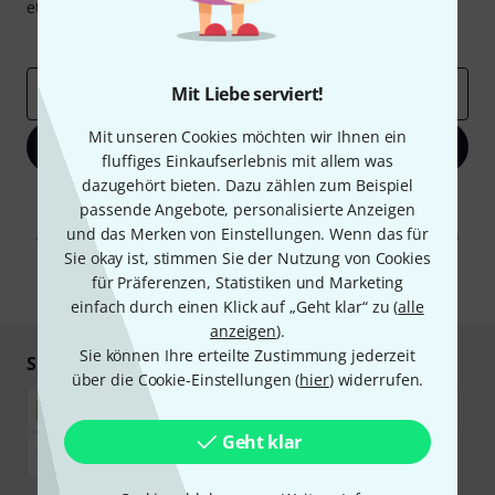
etwas Glück einen von
50 Gutscheinen
über jeweils
50€
!
Inspirierende Beiträge
Deals
Thomann Insights
Mit Liebe serviert!
E-Mail-Adresse
*
Mit unseren Cookies möchten wir Ihnen ein
Jetzt anmelden
fluffiges Einkaufserlebnis mit allem was
dazugehört bieten. Dazu zählen zum Beispiel
Mit Klick auf „Jetzt anmelden“ stimmen Sie dem Erhalt von E-Mail-
passende Angebote, personalisierte Anzeigen
Werbung und einer Messung des E-Mail-Nutzungsverhaltens zu. Die
und das Merken von Einstellungen. Wenn das für
Abmeldung ist jederzeit möglich. Weitere Informationen finden Sie in
unseren
Datenschutzhinweisen
.
Sie okay ist, stimmen Sie der Nutzung von Cookies
für Präferenzen, Statistiken und Marketing
* Pflichtfeld
einfach durch einen Klick auf „Geht klar“ zu (
alle
anzeigen
).
Sie können Ihre erteilte Zustimmung jederzeit
Sicher einkaufen & bezahlen
über die Cookie-Einstellungen (
hier
) widerrufen.
Geht klar