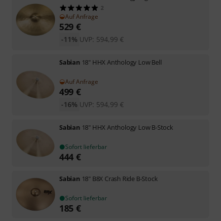
2
Auf Anfrage
529
€
-11%
UVP:
594,99
€
Sabian
18" HHX Anthology Low Bell
Auf Anfrage
499
€
-16%
UVP:
594,99
€
Sabian
18" HHX Anthology Low B-Stock
Sofort lieferbar
444
€
Sabian
18" B8X Crash Ride B-Stock
Sofort lieferbar
185
€