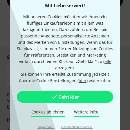
Jetzt anmelden
Mit Liebe serviert!
Mit Klick auf „Jetzt anmelden“ stimmen Sie dem Erhalt von E-Mail-
Mit unseren Cookies möchten wir Ihnen ein
Werbung und einer Messung des E-Mail-Nutzungsverhaltens zu. Die
fluffiges Einkaufserlebnis mit allem was
Abmeldung ist jederzeit möglich. Weitere Informationen finden Sie in
unseren
Datenschutzhinweisen
.
dazugehört bieten. Dazu zählen zum Beispiel
passende Angebote, personalisierte Anzeigen
* Pflichtfeld
und das Merken von Einstellungen. Wenn das für
Sie okay ist, stimmen Sie der Nutzung von Cookies
für Präferenzen, Statistiken und Marketing
Sicher einkaufen & bezahlen
einfach durch einen Klick auf „Geht klar“ zu (
alle
anzeigen
).
Sie können Ihre erteilte Zustimmung jederzeit
über die Cookie-Einstellungen (
hier
) widerrufen.
Bezahlen Sie vertraulich und sicher per Nachnahme,
Geht klar
Vorkasse, PayPal, Amazon Pay,
Klarna Sofort bezahlen
,
Klarna Ratenzahlung
oder Kreditkarte.
Cookies ablehnen
Weitere Infos
Ihre Vorteile
·
Impressum
Datenschutzhinweise
3 Jahre Thomann Garantie