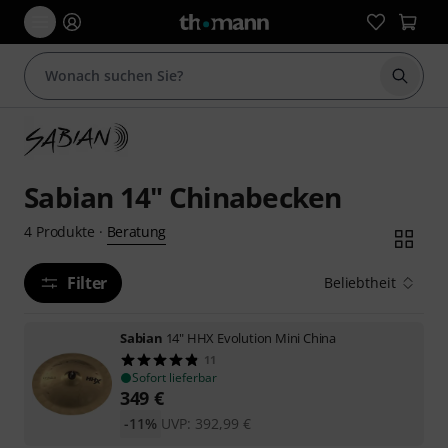
Suche 
Sabian 14" Chinabecken
Beratung
4
Produkte
·
Filter
Beliebtheit
Sabian
14" HHX Evolution Mini China
11
Sofort lieferbar
349
€
-11%
UVP:
392,99
€