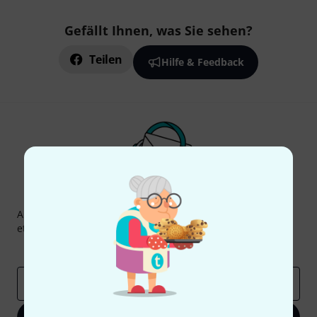
Gefällt Ihnen, was Sie sehen?
Teilen
Hilfe & Feedback
Thomann Newsletter
Abonniere den Thomann Newsletter und gewinne mit
etwas Glück einen von
50 Gutscheinen
über jeweils
50€
!
Inspirierende Beiträge
Deals
Thomann Insights
E-Mail-Adresse
*