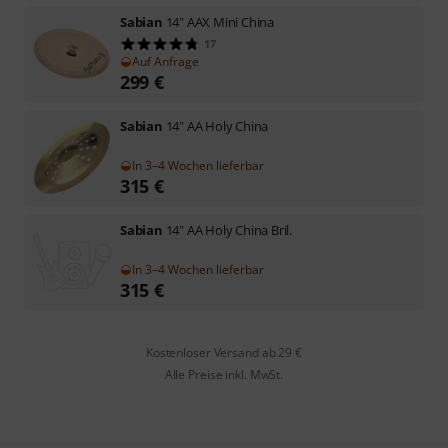
Sabian
14" AAX Mini China
17
Auf Anfrage
299
€
Sabian
14" AA Holy China
In 3–4 Wochen lieferbar
315
€
Sabian
14" AA Holy China Bril.
In 3–4 Wochen lieferbar
315
€
Kostenloser Versand ab 29 €
Alle Preise inkl. MwSt.