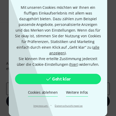
Teilen
Mit unseren Cookies möchten wir Ihnen ein
Hilfe & Feedback
fluffiges Einkaufserlebnis mit allem was
dazugehört bieten. Dazu zählen zum Beispiel
passende Angebote, personalisierte Anzeigen
und das Merken von Einstellungen. Wenn das für
Sie okay ist, stimmen Sie der Nutzung von Cookies
für Präferenzen, Statistiken und Marketing
einfach durch einen Klick auf „Geht klar“ zu (
alle
anzeigen
).
Thomann Newsletter
Sie können Ihre erteilte Zustimmung jederzeit
Abonniere den Thomann Newsletter und gewinne mit
über die Cookie-Einstellungen (
hier
) widerrufen.
etwas Glück einen von
50 Gutscheinen
über jeweils
50€
!
Inspirierende Beiträge
Deals
Thomann Insights
Geht klar
E-Mail-Adresse
*
Cookies ablehnen
Weitere Infos
Jetzt anmelden
·
Impressum
Datenschutzhinweise
Mit Klick auf „Jetzt anmelden“ stimmen Sie dem Erhalt von E-Mail-