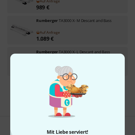
Auf Anfrage
989
€
Rumberger
TA3000 X- M Descant and Bass
Auf Anfrage
1.089
€
Rumberger
TA3000 X- L Descant and Bass
1
Auf Anfrage
1.189
€
Kostenloser Versand ab 29 €
Alle Preise inkl. MwSt.
Gefällt Ihnen, was Sie sehen?
Mit Liebe serviert!