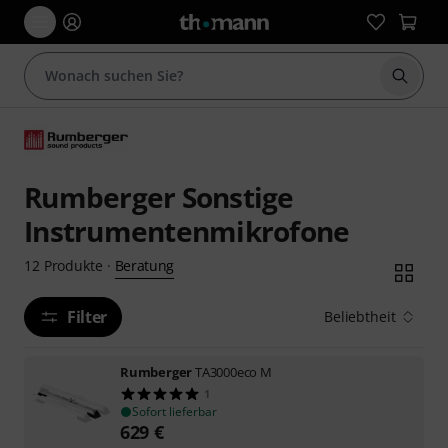
Suche 
Rumberger Sonstige
Instrumentenmikrofone
Beratung
12
Produkte
·
Filter
Beliebtheit
Rumberger
TA3000eco M
1
Sofort lieferbar
629
€