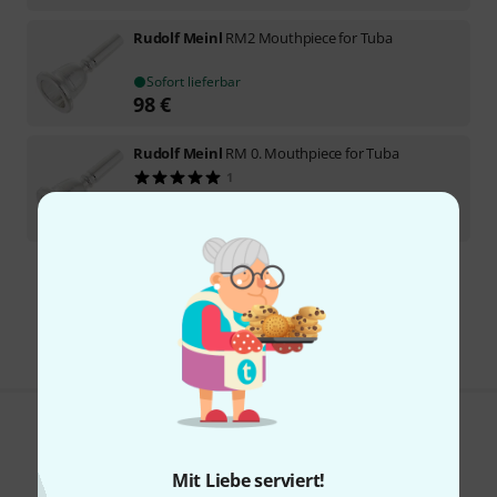
Rudolf Meinl
RM2 Mouthpiece for Tuba
Sofort lieferbar
98
€
Rudolf Meinl
RM 0. Mouthpiece for Tuba
1
Sofort lieferbar
98
€
Kostenloser Versand ab 29 €
Alle Preise inkl. MwSt.
Gefällt Ihnen, was Sie sehen?
Mit Liebe serviert!
Teilen
Hilfe & Feedback