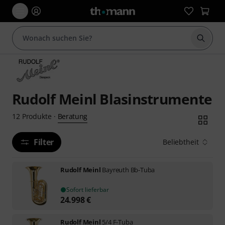
Suche 
Rudolf Meinl Blasinstrumente
Beratung
12
Produkte
·
Filter
Beliebtheit
Rudolf Meinl
Bayreuth Bb-Tuba
Sofort lieferbar
24.998
€
Rudolf Meinl
5/4 F-Tuba