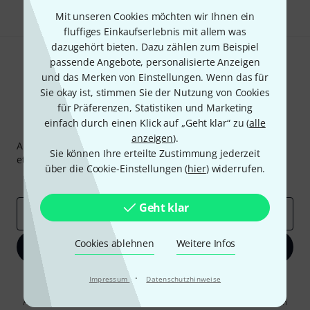
Mit unseren Cookies möchten wir Ihnen ein
fluffiges Einkaufserlebnis mit allem was
dazugehört bieten. Dazu zählen zum Beispiel
passende Angebote, personalisierte Anzeigen
und das Merken von Einstellungen. Wenn das für
Sie okay ist, stimmen Sie der Nutzung von Cookies
für Präferenzen, Statistiken und Marketing
einfach durch einen Klick auf „Geht klar“ zu (
alle
Thomann Newsletter
anzeigen
).
Abonniere den Thomann Newsletter und gewinne mit
Sie können Ihre erteilte Zustimmung jederzeit
etwas Glück einen von
50 Gutscheinen
über jeweils
50€
!
über die Cookie-Einstellungen (
hier
) widerrufen.
Inspirierende Beiträge
Deals
Thomann Insights
Geht klar
E-Mail-Adresse
*
Cookies ablehnen
Weitere Infos
Jetzt anmelden
·
Mit Klick auf „Jetzt anmelden“ stimmen Sie dem Erhalt von E-Mail-
Impressum
Datenschutzhinweise
Werbung und einer Messung des E-Mail-Nutzungsverhaltens zu. Die
Abmeldung ist jederzeit möglich. Weitere Informationen finden Sie in