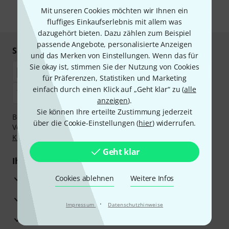
Mit unseren Cookies möchten wir Ihnen ein
* Pflichtfeld
fluffiges Einkaufserlebnis mit allem was
dazugehört bieten. Dazu zählen zum Beispiel
passende Angebote, personalisierte Anzeigen
Sicher einkaufen & bezahlen
und das Merken von Einstellungen. Wenn das für
Sie okay ist, stimmen Sie der Nutzung von Cookies
für Präferenzen, Statistiken und Marketing
einfach durch einen Klick auf „Geht klar“ zu (
alle
anzeigen
).
Sie können Ihre erteilte Zustimmung jederzeit
Bezahlen Sie vertraulich und sicher per Nachnahme,
über die Cookie-Einstellungen (
hier
) widerrufen.
Vorkasse, PayPal, Amazon Pay,
Klarna Sofort bezahlen
,
Klarna Ratenzahlung
oder Kreditkarte.
Geht klar
Ihre Vorteile
3 Jahre Thomann Garantie
Cookies ablehnen
Weitere Infos
30 Tage Money-Back-Garantie
·
Impressum
Datenschutzhinweise
Reparaturservice