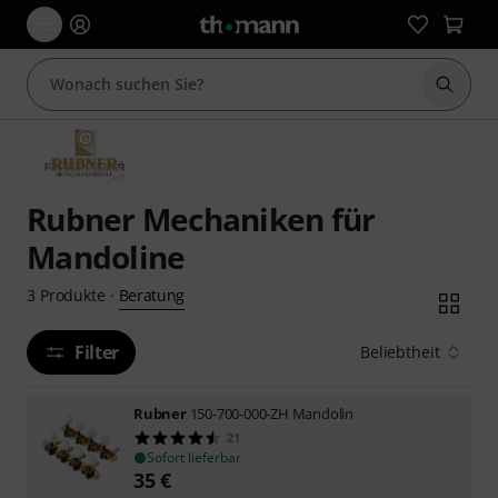
Suche 
Rubner Mechaniken für
Mandoline
Beratung
3
Produkte
·
Filter
Beliebtheit
Rubner
150-700-000-ZH Mandolin
21
Sofort lieferbar
35
€