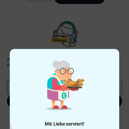
Thomann Newsletter
Abonniere den Thomann Newsletter und gewinne mit
etwas Glück einen von
50 Gutscheinen
über jeweils
50€
!
Inspirierende Beiträge
Deals
Thomann Insights
E-Mail-Adresse
*
Jetzt anmelden
Mit Klick auf „Jetzt anmelden“ stimmen Sie dem Erhalt von E-Mail-
Werbung und einer Messung des E-Mail-Nutzungsverhaltens zu. Die
Mit Liebe serviert!
Abmeldung ist jederzeit möglich. Weitere Informationen finden Sie in
unseren
Datenschutzhinweisen
.