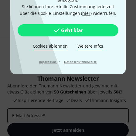
Gefällt Ihnen, was Sie sehen?
Sie können Ihre erteilte Zustimmung jederzeit
über die Cookie-Einstellungen (
hier
) widerrufen.
Teilen
Hilfe & Feedback
Geht klar
Cookies ablehnen
Weitere Infos
·
Impressum
Datenschutzhinweise
Thomann Newsletter
Abonniere den Thomann Newsletter und gewinne mit
etwas Glück einen von
50 Gutscheinen
über jeweils
50€
!
Inspirierende Beiträge
Deals
Thomann Insights
E-Mail-Adresse
*
Jetzt anmelden