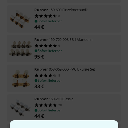
Rubner
150-600 Einzelmechanik
8
Sofort lieferbar
44
€
Rubner
150-720-008-EB-I Mandolin
9
Sofort lieferbar
95
€
Rubner
068-062-000-PVC Ukulele Set
8
Sofort lieferbar
33
€
Rubner
150-210 Classic
28
Sofort lieferbar
44
€