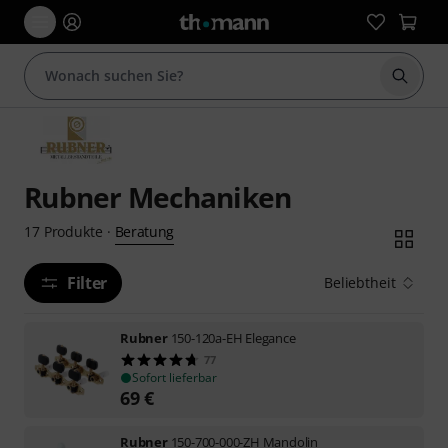
Suche 
Rubner Mechaniken
Beratung
17
Produkte
·
Filter
Beliebtheit
Rubner
150-120a-EH Elegance
77
Sofort lieferbar
69
€
Rubner
150-700-000-ZH Mandolin